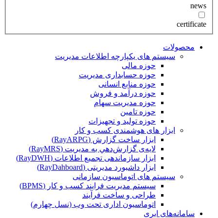
news
certificate
محصولات
سیستم های یکپارچه اطلاعات مدیریت
حوزه مالی
حوزه حسابداری مدیریت
حوزه منابع انسانی
حوزه درآمد و فروش
حوزه مدیریت سهام
حوزه تامین
حوزه تولید و تجهیزات
ابزار های هوشمندی کسب و کار
ابزار ساخت گزارش (RayARPG)
لایه‌ی گزارش‌دهي به مديريت (RayMRS)
ابزار سازماندهی تجمیع اطلاعات (RayDWH)
ابزار داشبورد مدیریتی (RayDahboard)
سیستم های اتوماسیون سازمانی
سیستم مدیریت فرایند کسب و کار (BPMS)
طراحی و ساخت فرآیند
اتوماسیون اداری تحت وب (نسل چهارم)
سامانه‌های ابری