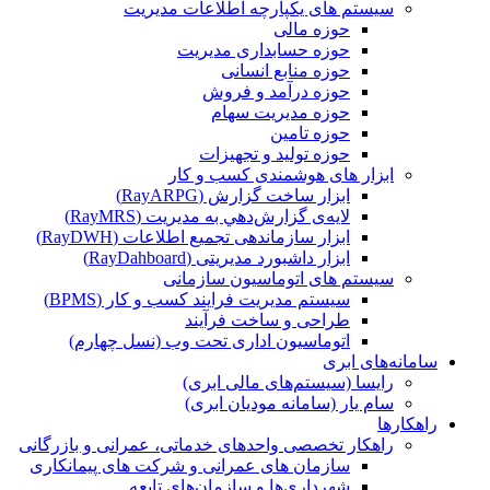
سیستم های یکپارچه اطلاعات مدیریت
حوزه مالی
حوزه حسابداری مدیریت
حوزه منابع انسانی
حوزه درآمد و فروش
حوزه مدیریت سهام
حوزه تامین
حوزه تولید و تجهیزات
ابزار های هوشمندی کسب و کار
ابزار ساخت گزارش (RayARPG)
لایه‌ی گزارش‌دهي به مديريت (RayMRS)
ابزار سازماندهی تجمیع اطلاعات (RayDWH)
ابزار داشبورد مدیریتی (RayDahboard)
سیستم های اتوماسیون سازمانی
سیستم مدیریت فرایند کسب و کار (BPMS)
طراحی و ساخت فرآیند
اتوماسیون اداری تحت وب (نسل چهارم)
سامانه‌های ابری
رایسا (سیستم‌های مالی ابری)
سام یار (سامانه مودیان ابری)
راهکارها
راهکار تخصصی واحدهای خدماتی، عمرانی و بازرگانی
سازمان های عمرانی و شرکت های پیمانکاری
شهرداری‌ها و سازمان‌های تابعه