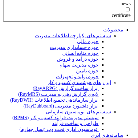
news
certificate
محصولات
سیستم های یکپارچه اطلاعات مدیریت
حوزه مالی
حوزه حسابداری مدیریت
حوزه منابع انسانی
حوزه درآمد و فروش
حوزه مدیریت سهام
حوزه تامین
حوزه تولید و تجهیزات
ابزار های هوشمندی کسب و کار
ابزار ساخت گزارش (RayARPG)
لایه‌ی گزارش‌دهي به مديريت (RayMRS)
ابزار سازماندهی تجمیع اطلاعات (RayDWH)
ابزار داشبورد مدیریتی (RayDahboard)
سیستم های اتوماسیون سازمانی
سیستم مدیریت فرایند کسب و کار (BPMS)
طراحی و ساخت فرآیند
اتوماسیون اداری تحت وب (نسل چهارم)
سامانه‌های ابری