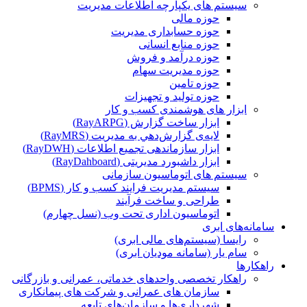
سیستم های یکپارچه اطلاعات مدیریت
حوزه مالی
حوزه حسابداری مدیریت
حوزه منابع انسانی
حوزه درآمد و فروش
حوزه مدیریت سهام
حوزه تامین
حوزه تولید و تجهیزات
ابزار های هوشمندی کسب و کار
ابزار ساخت گزارش (RayARPG)
لایه‌ی گزارش‌دهي به مديريت (RayMRS)
ابزار سازماندهی تجمیع اطلاعات (RayDWH)
ابزار داشبورد مدیریتی (RayDahboard)
سیستم های اتوماسیون سازمانی
سیستم مدیریت فرایند کسب و کار (BPMS)
طراحی و ساخت فرآیند
اتوماسیون اداری تحت وب (نسل چهارم)
سامانه‌های ابری
رایسا (سیستم‌های مالی ابری)
سام یار (سامانه مودیان ابری)
راهکارها
راهکار تخصصی واحدهای خدماتی، عمرانی و بازرگانی
سازمان های عمرانی و شرکت های پیمانکاری
شهرداری‌ها و سازمان‌های تابعه