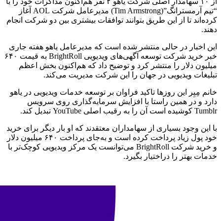
از ۱۰ سهامدار اصلی شرکت یاهو ۲ نفر هم‌اکنون مذاکرات خود را با
“تیم آرمسترانگ”(Tim Armstrong) مدیرعامل شرکت AOL آغاز
کرده‌اند تا از این طریق بتوانند توافقات بیشتری بین دو شرکت انجام
دهند.
این اخبار در حالی منتشر شده است که مدیرعامل یاهو هفته جاری
خبر خرید شرکت توسعه آگهی‌های ویدیویی BrightRoll به قیمت ۶۴۰
میلیون دلار را منتشر کرد و توضیح داد که هم‌اکنون بخش اعظم
تبلیغات ویدیویی در جهان را این شرکت مدیریت می‌کند.
خانم مِیِر این روزها تاکید فراوان بر توسعه خدمات ویدیویی در یاهو
دارد و در همین راستا با افزایش سرمایه‌گذاری روی سرویس
Tumblr کوشیده است آن را به رقیب اصلی YouTube تبدیل کند.
با این وجود بسیاری از سهامداران معتقدند که او بار دیگر برای خرید
خود پول زیاد پرداخت کرده است و به‌جای پرداخت ۶۴۰ میلیون دلار
و خرید شرکت BrightRoll می‌توانست یک مرکز ویدیویی کوچک‌تر با
خدمات بهتر را دراختیار بگیرد.