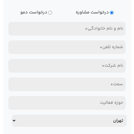
نوع
درخواست مشاوره
درخواست دمو
درخواست
نام
و
تلفن
نام
همراه*
خانوادگی
نام
(Required)
(Required)
شرکت*
سمت*
(Required)
(Required)
حوزه
فعالیت
آدرس
استان