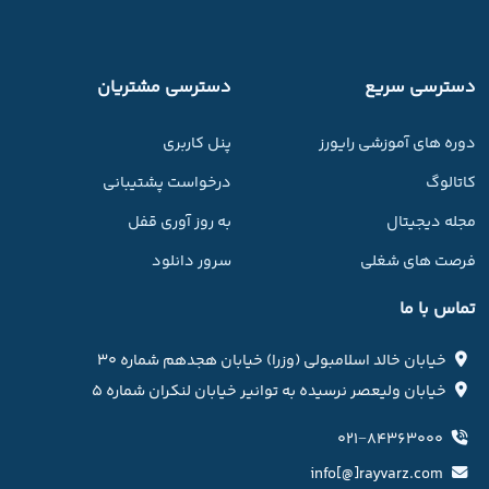
دسترسی سریع
دسترسی مشتریان
دوره های آموزشی رایورز
پنل کاربری
کاتالوگ
درخواست پشتیبانی
مجله دیجیتال
به روز آوری قفل
فرصت های شغلی
سرور دانلود
تماس با ما
خیابان خالد اسلامبولی (وزرا) خیابان هجدهم شماره ۳۰
خیابان ولیعصر نرسیده به توانیر خیابان لنکران شماره ۵
۰۲۱−۸۴۳۶۳۰۰۰
info[@]rayvarz.com