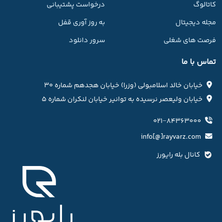
کاتالوگ
درخواست پشتیبانی
مجله دیجیتال
به روز آوری قفل
فرصت های شغلی
سرور دانلود
تماس با ما
خیابان خالد اسلامبولی (وزرا) خیابان هجدهم شماره ۳۰
خیابان ولیعصر نرسیده به توانیر خیابان لنکران شماره ۵
۰۲۱−۸۴۳۶۳۰۰۰
info[@]rayvarz.com
کانال بله رایورز