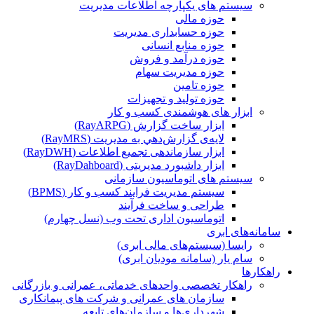
سیستم های یکپارچه اطلاعات مدیریت
حوزه مالی
حوزه حسابداری مدیریت
حوزه منابع انسانی
حوزه درآمد و فروش
حوزه مدیریت سهام
حوزه تامین
حوزه تولید و تجهیزات
ابزار های هوشمندی کسب و کار
ابزار ساخت گزارش (RayARPG)
لایه‌ی گزارش‌دهي به مديريت (RayMRS)
ابزار سازماندهی تجمیع اطلاعات (RayDWH)
ابزار داشبورد مدیریتی (RayDahboard)
سیستم های اتوماسیون سازمانی
سیستم مدیریت فرایند کسب و کار (BPMS)
طراحی و ساخت فرآیند
اتوماسیون اداری تحت وب (نسل چهارم)
سامانه‌های ابری
رایسا (سیستم‌های مالی ابری)
سام یار (سامانه مودیان ابری)
راهکارها
راهکار تخصصی واحدهای خدماتی، عمرانی و بازرگانی
سازمان های عمرانی و شرکت های پیمانکاری
شهرداری‌ها و سازمان‌های تابعه