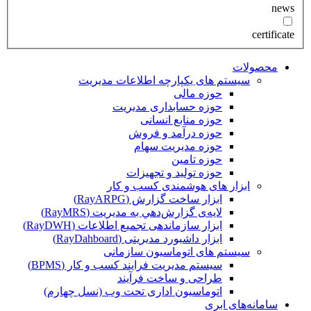
news
certificate
محصولات
سیستم های یکپارچه اطلاعات مدیریت
حوزه مالی
حوزه حسابداری مدیریت
حوزه منابع انسانی
حوزه درآمد و فروش
حوزه مدیریت سهام
حوزه تامین
حوزه تولید و تجهیزات
ابزار های هوشمندی کسب و کار
ابزار ساخت گزارش (RayARPG)
لایه‌ی گزارش‌دهي به مديريت (RayMRS)
ابزار سازماندهی تجمیع اطلاعات (RayDWH)
ابزار داشبورد مدیریتی (RayDahboard)
سیستم های اتوماسیون سازمانی
سیستم مدیریت فرایند کسب و کار (BPMS)
طراحی و ساخت فرآیند
اتوماسیون اداری تحت وب (نسل چهارم)
سامانه‌های ابری