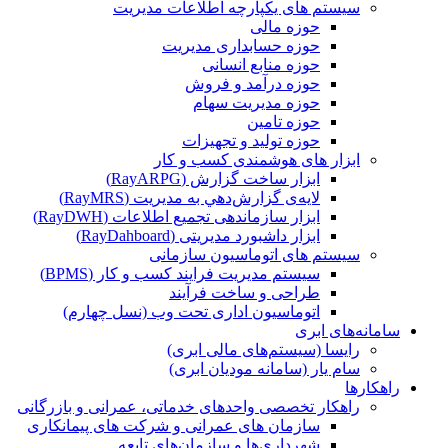
سیستم های یکپارچه اطلاعات مدیریت
حوزه مالی
حوزه حسابداری مدیریت
حوزه منابع انسانی
حوزه درآمد و فروش
حوزه مدیریت سهام
حوزه تامین
حوزه تولید و تجهیزات
ابزار های هوشمندی کسب و کار
ابزار ساخت گزارش (RayARPG)
لایه‌ی گزارش‌دهي به مديريت (RayMRS)
ابزار سازماندهی تجمیع اطلاعات (RayDWH)
ابزار داشبورد مدیریتی (RayDahboard)
سیستم های اتوماسیون سازمانی
سیستم مدیریت فرایند کسب و کار (BPMS)
طراحی و ساخت فرآیند
اتوماسیون اداری تحت وب (نسل چهارم)
سامانه‌های ابری
رایسا (سیستم‌های مالی ابری)
سام یار (سامانه مودیان ابری)
راهکارها
راهکار تخصصی واحدهای خدماتی، عمرانی و بازرگانی
سازمان های عمرانی و شرکت های پیمانکاری
شهرداری‌ها و سازمان‌های تابعه