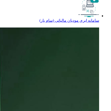
سامانه ابری مودیان مالیاتی (سام‌ یار)