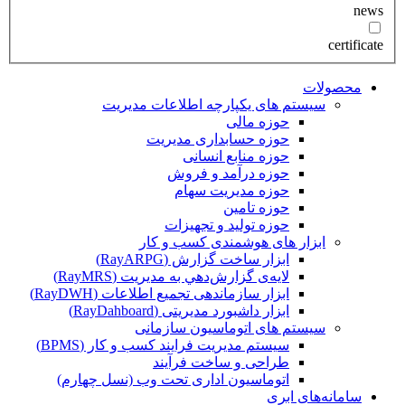
news
certificate
محصولات
سیستم های یکپارچه اطلاعات مدیریت
حوزه مالی
حوزه حسابداری مدیریت
حوزه منابع انسانی
حوزه درآمد و فروش
حوزه مدیریت سهام
حوزه تامین
حوزه تولید و تجهیزات
ابزار های هوشمندی کسب و کار
ابزار ساخت گزارش (RayARPG)
لایه‌ی گزارش‌دهي به مديريت (RayMRS)
ابزار سازماندهی تجمیع اطلاعات (RayDWH)
ابزار داشبورد مدیریتی (RayDahboard)
سیستم های اتوماسیون سازمانی
سیستم مدیریت فرایند کسب و کار (BPMS)
طراحی و ساخت فرآیند
اتوماسیون اداری تحت وب (نسل چهارم)
سامانه‌های ابری