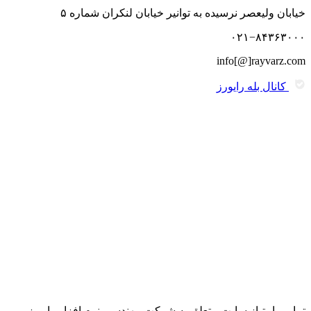
خیابان ولیعصر نرسیده به توانیر خیابان لنکران شماره ۵
۰۲۱−۸۴۳۶۳۰۰۰
info[@]rayvarz.com
کانال بله رایورز
تمامی امتیاز سایت متعلق به شرکت مهندسی نرم افزار رایورز می