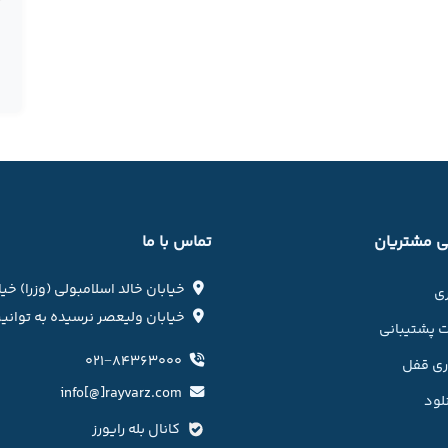
 مشتریان
تماس با ما
خیابان خالد اسلامبولی (وزرا) خی
ری
خیابان ولیعصر نرسیده به توانیر 
 پشتیبانی
۰۲۱−۸۴۳۶۳۰۰۰
وری قفل
info[@]rayvarz.com
لود
کانال بله رایورز