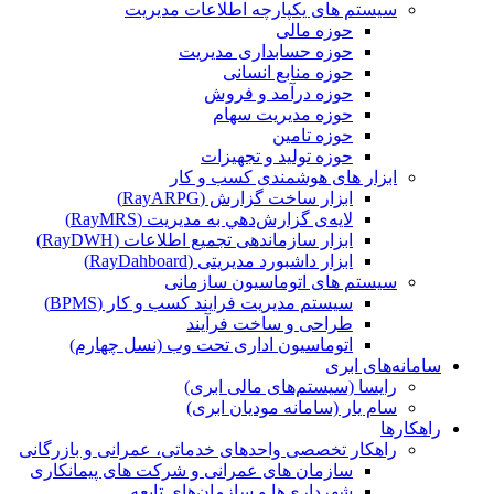
سیستم های یکپارچه اطلاعات مدیریت
حوزه مالی
حوزه حسابداری مدیریت
حوزه منابع انسانی
حوزه درآمد و فروش
حوزه مدیریت سهام
حوزه تامین
حوزه تولید و تجهیزات
ابزار های هوشمندی کسب و کار
ابزار ساخت گزارش (RayARPG)
لایه‌ی گزارش‌دهي به مديريت (RayMRS)
ابزار سازماندهی تجمیع اطلاعات (RayDWH)
ابزار داشبورد مدیریتی (RayDahboard)
سیستم های اتوماسیون سازمانی
سیستم مدیریت فرایند کسب و کار (BPMS)
طراحی و ساخت فرآیند
اتوماسیون اداری تحت وب (نسل چهارم)
سامانه‌های ابری
رایسا (سیستم‌های مالی ابری)
سام یار (سامانه مودیان ابری)
راهکارها
راهکار تخصصی واحدهای خدماتی، عمرانی و بازرگانی
سازمان های عمرانی و شرکت های پیمانکاری
شهرداری‌ها و سازمان‌های تابعه