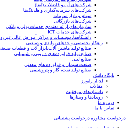
شرکت‌های آب و فاضلاب (آبفا)
شرکت‌های سرمایه‌گذاری و هلدینگ‌ها
سهام و بازار سرمایه
شرکت‌های بازرگانی
سازمان‌های ارائه دهنده‌ی خدمات پولی و بانکی
شرکت‌های خدمات ICT
دانشگاه‌ها،موسسات و مراکز آموزش عالی غیردول
راهکار تخصصی واحدهای تولیدی و صنعتی
صنایع توليد ماشين آلات،ابزارآلات و قطعات صنعتی
صنایع تولید فراورده‌های دارویی و شیمیایی
صنایع لبنی
صنعت سیمان و فرآورده های معدنی
صنایع تولید نفت، گاز و پتروشيمی
پایگاه دانش
اخبار رایورز
مقالات
داستان‌های موفقیت
رویدادها و وبینارها
درباره ما
تماس با ما
درخواست مشاوره
درخواست پشتیبانی
درخواست پشتیبانی تهران