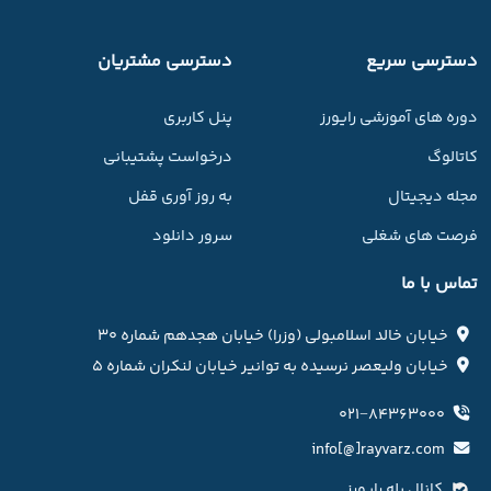
دسترسی سریع
دسترسی مشتریان
دوره های آموزشی رایورز
پنل کاربری
کاتالوگ
درخواست پشتیبانی
مجله دیجیتال
به روز آوری قفل
فرصت های شغلی
سرور دانلود
تماس با ما
خیابان خالد اسلامبولی (وزرا) خیابان هجدهم شماره ۳۰
خیابان ولیعصر نرسیده به توانیر خیابان لنکران شماره ۵
۰۲۱−۸۴۳۶۳۰۰۰
info[@]rayvarz.com
کانال بله رایورز