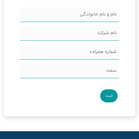
نام
و
نام
نام
شرکت
خانوادگی
شماره
(Required)
همراه
سمت
(Required)