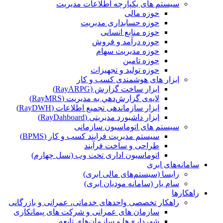
سیستم های یکپارچه اطلاعات مدیریت
حوزه مالی
حوزه حسابداری مدیریت
حوزه منابع انسانی
حوزه درآمد و فروش
حوزه مدیریت سهام
حوزه تامین
حوزه تولید و تجهیزات
ابزار های هوشمندی کسب و کار
ابزار ساخت گزارش (RayARPG)
لایه‌ی گزارش‌دهي به مديريت (RayMRS)
ابزار سازماندهی تجمیع اطلاعات (RayDWH)
ابزار داشبورد مدیریتی (RayDahboard)
سیستم های اتوماسیون سازمانی
سیستم مدیریت فرایند کسب و کار (BPMS)
طراحی و ساخت فرآیند
اتوماسیون اداری تحت وب (نسل چهارم)
سامانه‌های ابری
رایسا (سیستم‌های مالی ابری)
سام یار (سامانه مودیان ابری)
راهکارها
راهکار تخصصی واحدهای خدماتی، عمرانی و بازرگانی
سازمان های عمرانی و شرکت های پیمانکاری
شهرداری‌ها و سازمان‌های تابعه