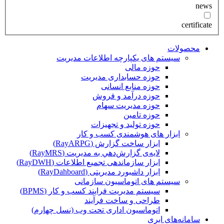
news
certificate
محصولات
سیستم های یکپارچه اطلاعات مدیریت
حوزه مالی
حوزه حسابداری مدیریت
حوزه منابع انسانی
حوزه درآمد و فروش
حوزه مدیریت سهام
حوزه تامین
حوزه تولید و تجهیزات
ابزار های هوشمندی کسب و کار
ابزار ساخت گزارش (RayARPG)
لایه‌ی گزارش‌دهي به مديريت (RayMRS)
ابزار سازماندهی تجمیع اطلاعات (RayDWH)
ابزار داشبورد مدیریتی (RayDahboard)
سیستم های اتوماسیون سازمانی
سیستم مدیریت فرایند کسب و کار (BPMS)
طراحی و ساخت فرآیند
اتوماسیون اداری تحت وب (نسل چهارم)
سامانه‌های ابری