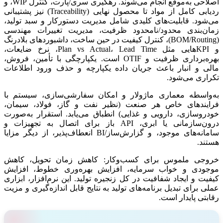
اصلاحی به‌موقع انجام می‌شوند. رهگیری سری/پارت، کنترل WIP، و
ردیابی کامل از مواد تا محصول نهایی (Traceability) نیز پشتیبانی
می‌شود. قابلیت‌های کلیدی شامل مدیریت دستورکار و سبد تولید،
زمان‌بندی محدود/نامحدود ظرفیت، مدیریت تغییرات مهندسی
(BOM/Routing)، کنترل کیفیت در حین ساخت، داشبوردهای بلادرنگ
و KPIهایی مثل Plan vs Actual، Lead Time، نرخ ضایعات،
بهره‌برداری ظرفیت و OTIF است. یکپارچگی با تأمین، فروش،
مالی و انبار باعث جریان داده یکپارچه و حذف ورود اطلاعات
تکراری می‌شود.
به‌واسطه معماری ماژولار و امکان سفارشی‌سازی، سیستم با
فرایندهای خاص هر صنعت (نظیر نفت و گاز، فولاد، سیمان،
خودروسازی، دارویی و غذایی) انطباق می‌یابد. استقرار به‌صورت
درون‌سازمانی یا ابری، API باز برای اتصال به تجهیزات و
سامانه‌های موجود، و گزارش‌ساز/BI انعطاف‌پذیر، از دیگر مزایا
هستند.
خروجی ملموس برای کسب‌وکار: کاهش زمان تحویل، کاهش
موجودی و خواب سرمایه، افزایش بهره‌وری خطوط، افزایش
کیفیت و ایجاد شفافیت در کل زنجیره تولید. این نرم‌افزار، ابزاری
عملی برای تبدیل برنامه‌های تولید به نتایج قابل اندازه‌گیری و مزیت
رقابتی پایدار است.