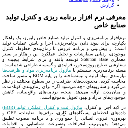
گزارش
معرفی نرم افزار برنامه‌ ریزی و کنترل تولید
صنایع خاص
نرم‌افزار برنامه‌ریزی و کنترل تولید صنایع خاص رایورز، یک راهکار
یکپارچه برای پیوند دادن برنامه‌ریزی، اجرا و پایش عملیات تولید
است؛ از پیش‌بینی و برنامه فروش تا زمان‌بندی خطوط، کنترل
موجودی، ردیابی سفارشات و تحلیل عملکرد. این راهکار بر بستر
معماری Solution Base توسعه یافته و برای شرایط پیچیده و
سفارشی صنایع پروژه‌محور، فرایندی و گسسته طراحی شده است.
هسته برنامه‌ریزی سیستم با
ماژول برنامه‌ریزی مواد و ظرفیت‌ها
نیازمندی مواد اولیه و نیمه‌ساخته را بر پایه BOM و مسیر ساخت
محاسبه کرده، محدودیت‌های ظرفیت را در سطوح مختلف در نظر
می‌گیرد و سناریوهای «چه می‌شود اگر» برای زمان‌بندی کوتاه‌مدت
و میان‌مدت ارائه می‌دهد. نتیجه، برنامه‌های واقع‌بینانه، کاهش
موجودی‌های مازاد و بهبود تحویل به‌موقع است.
در لایه اجرا و کنترل،
ماژول ثبت و کنترل عملکرد تولید (BOR)
داده‌های لحظه‌ای ایستگاه‌های کاری، توقف‌ها، ضایعات، OEE و
بهره‌وری نیروی انسانی را جمع‌آوری و با برنامه مصوب تطبیق
می‌دهد؛ بدین‌ترتیب انحرافات به‌سرعت شناسایی و اقدامات