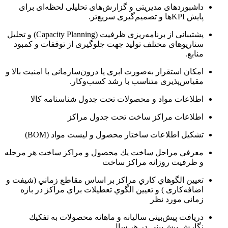
داشبوردهای مدیریتی و گزارش‌های تحلیلی لحظه‌ای برای
پایش KPIها و تصمیم‌گیری سریع‌تر.
پشتیبانی از برنامه‌ریزی ظرفیت (Capacity Planning) و تحلیل
سناریوهای مختلف تولید جهت جلوگیری از توقفات و کمبود
منابع.
امکان استقرار به‌صورت ابری یا درون‌سازمانی با امنیت بالا و
مقیاس‌پذیری متناسب با رشد کسب‌وکار.
اطلاعات مواد و محصولات تحت جدول شناسنامه كالا
اطلاعات مراكز ساخت تحت جدول مراكز
تشكيل اطلاعات ساختار محصول و ليست مواد (BOM)
معرفي مراحل ساخت يك محصول و مراكز ساخت هر مرحله
و ظرفيت روزانه مراكز ساخت
تعيين الگوهاي كاري مراكز بر اساس مقاطع زماني (شيفت و
اضافه‌کاری ) و تعيين الگوي تعطيلات براي مراكز در بازه
زماني مورد نظر
دريافت پیش‌بینی ساليانه و ماهانه محصولات به تفكيك
نگارش پیش‌بینی در هر سال