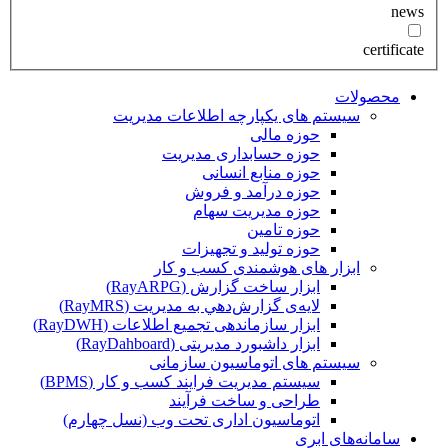
news
certificate
محصولات
سیستم های یکپارچه اطلاعات مدیریت
حوزه مالی
حوزه حسابداری مدیریت
حوزه منابع انسانی
حوزه درآمد و فروش
حوزه مدیریت سهام
حوزه تامین
حوزه تولید و تجهیزات
ابزار های هوشمندی کسب و کار
ابزار ساخت گزارش (RayARPG)
لایه‌ی گزارش‌دهي به مديريت (RayMRS)
ابزار سازماندهی تجمیع اطلاعات (RayDWH)
ابزار داشبورد مدیریتی (RayDahboard)
سیستم های اتوماسیون سازمانی
سیستم مدیریت فرایند کسب و کار (BPMS)
طراحی و ساخت فرآیند
اتوماسیون اداری تحت وب (نسل چهارم)
سامانه‌های ابری