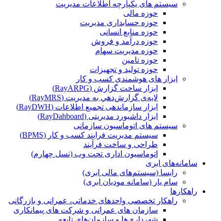
سیستم های یکپارچه اطلاعات مدیریت
حوزه مالی
حوزه حسابداری مدیریت
حوزه منابع انسانی
حوزه درآمد و فروش
حوزه مدیریت سهام
حوزه تامین
حوزه تولید و تجهیزات
ابزار های هوشمندی کسب و کار
ابزار ساخت گزارش (RayARPG)
لایه‌ی گزارش‌دهي به مديريت (RayMRS)
ابزار سازماندهی تجمیع اطلاعات (RayDWH)
ابزار داشبورد مدیریتی (RayDahboard)
سیستم های اتوماسیون سازمانی
سیستم مدیریت فرایند کسب و کار (BPMS)
طراحی و ساخت فرآیند
اتوماسیون اداری تحت وب (نسل چهارم)
سامانه‌های ابری
رایسا (سیستم‌های مالی ابری)
سام یار (سامانه مودیان ابری)
راهکارها
راهکار تخصصی واحدهای خدماتی، عمرانی و بازرگانی
سازمان های عمرانی و شرکت های پیمانکاری
شهرداری‌ها و سازمان‌های تابعه