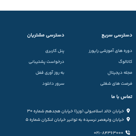
دسترسی سریع
دسترسی مشتریان
دوره های آموزشی رایورز
پنل کاربری
کاتالوگ
درخواست پشتیبانی
مجله دیجیتال
به روز آوری قفل
فرصت های شغلی
سرور دانلود
تماس با ما
خیابان خالد اسلامبولی (وزرا) خیابان هجدهم شماره ۳۰
خیابان ولیعصر نرسیده به توانیر خیابان لنکران شماره ۵
۰۲۱−۸۴۳۶۳۰۰۰