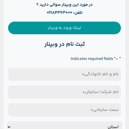
در مورد این وبینار سوالی دارید ؟
تلفن: 02184363000
لینک ورود به وبینار
ثبت نام در وبینار
" indicates required fields
"
*
نام
و
نام
نام
شرکت/
خانوادگی
سمت
سازمان
*
سازمانی
*
استان
*