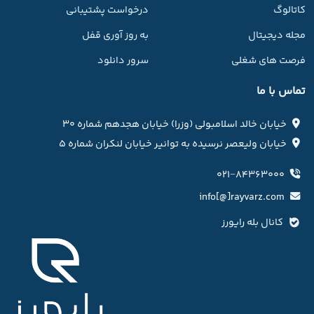
کاتالوگ
درخواست پشتیبانی
مجله دیجیتال
به روز آوری قفل
فرصت های شغلی
سرور دانلود
تماس با ما
خیابان خالد اسلامبولی (وزرا) خیابان هجدهم شماره ۳۰
خیابان ولیعصر نرسیده به توانیر خیابان لنکران شماره ۵
۰۲۱−۸۴۳۶۳۰۰۰
info[@]rayvarz.com
کانال بله رایورز