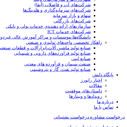
شرکت‌های آب و فاضلاب (آبفا)
شرکت‌های سرمایه‌گذاری و هلدینگ‌ها
سهام و بازار سرمایه
شرکت‌های بازرگانی
سازمان‌های ارائه دهنده‌ی خدمات پولی و بانکی
شرکت‌های خدمات ICT
دانشگاه‌ها،موسسات و مراکز آموزش عالی غیردول
راهکار تخصصی واحدهای تولیدی و صنعتی
صنایع توليد ماشين آلات،ابزارآلات و قطعات صنعتی
صنایع تولید فراورده‌های دارویی و شیمیایی
صنایع لبنی
صنعت سیمان و فرآورده های معدنی
صنایع تولید نفت، گاز و پتروشيمی
پایگاه دانش
اخبار رایورز
مقالات
داستان‌های موفقیت
رویدادها و وبینارها
درباره ما
تماس با ما
درخواست مشاوره
درخواست پشتیبانی
درخواست پشتیبانی تهران