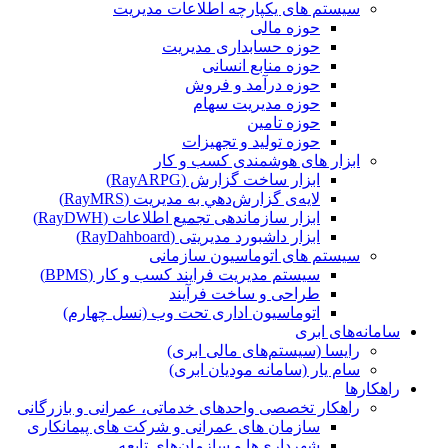
سیستم های یکپارچه اطلاعات مدیریت
حوزه مالی
حوزه حسابداری مدیریت
حوزه منابع انسانی
حوزه درآمد و فروش
حوزه مدیریت سهام
حوزه تامین
حوزه تولید و تجهیزات
ابزار های هوشمندی کسب و کار
ابزار ساخت گزارش (RayARPG)
لایه‌ی گزارش‌دهي به مديريت (RayMRS)
ابزار سازماندهی تجمیع اطلاعات (RayDWH)
ابزار داشبورد مدیریتی (RayDahboard)
سیستم های اتوماسیون سازمانی
سیستم مدیریت فرایند کسب و کار (BPMS)
طراحی و ساخت فرآیند
اتوماسیون اداری تحت وب (نسل چهارم)
سامانه‌های ابری
رایسا (سیستم‌های مالی ابری)
سام یار (سامانه مودیان ابری)
راهکارها
راهکار تخصصی واحدهای خدماتی، عمرانی و بازرگانی
سازمان های عمرانی و شرکت های پیمانکاری
شهرداری‌ها و سازمان‌های تابعه