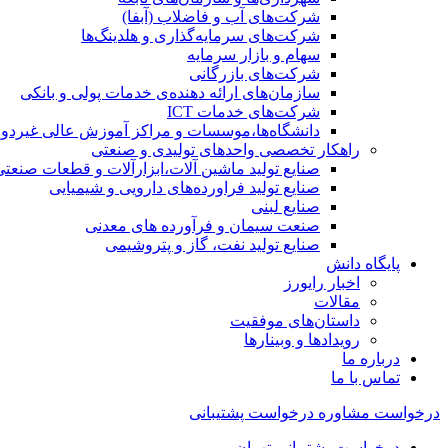
شرکت‌های آب و فاضلاب (آبفا)
شرکت‌های سرمایه‌گذاری و هلدینگ‌ها
سهام و بازار سرمایه
شرکت‌های بازرگانی
سازمان‌های ارائه دهنده‌ی خدمات پولی و بانکی
شرکت‌های خدمات ICT
دانشگاه‌ها،موسسات و مراکز آموزش عالی غیردول
راهکار تخصصی واحدهای تولیدی و صنعتی
صنایع توليد ماشين آلات،ابزارآلات و قطعات صنعتی
صنایع تولید فراورده‌های دارویی و شیمیایی
صنایع لبنی
صنعت سیمان و فرآورده های معدنی
صنایع تولید نفت، گاز و پتروشيمی
پایگاه دانش
اخبار رایورز
مقالات
داستان‌های موفقیت
رویدادها و وبینارها
درباره ما
تماس با ما
درخواست مشاوره
درخواست پشتیبانی
درخواست پشتیبانی تهران