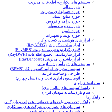
سیستم های یکپارچه اطلاعات مدیریت
حوزه مالی
حوزه حسابداری مدیریت
حوزه منابع انسانی
حوزه درآمد و فروش
حوزه مدیریت سهام
حوزه تامین
حوزه تولید و تجهیزات
ابزار های هوشمندی کسب و کار
ابزار ساخت گزارش (RayARPG)
لایه‌ی گزارش‌دهي به مديريت (RayMRS)
ابزار سازماندهی تجمیع اطلاعات (RayDWH)
ابزار داشبورد مدیریتی (RayDahboard)
سیستم های اتوماسیون سازمانی
سیستم مدیریت فرایند کسب و کار (BPMS)
طراحی و ساخت فرآیند
اتوماسیون اداری تحت وب (نسل چهارم)
سامانه‌های ابری
رایسا (سیستم‌های مالی ابری)
سام یار (سامانه مودیان ابری)
راهکارها
راهکار تخصصی واحدهای خدماتی، عمرانی و بازرگانی
سازمان های عمرانی و شرکت های پیمانکاری
شهرداری‌ها و سازمان‌های تابعه