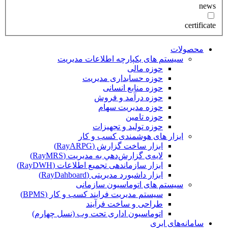
news
certificate
محصولات
سیستم های یکپارچه اطلاعات مدیریت
حوزه مالی
حوزه حسابداری مدیریت
حوزه منابع انسانی
حوزه درآمد و فروش
حوزه مدیریت سهام
حوزه تامین
حوزه تولید و تجهیزات
ابزار های هوشمندی کسب و کار
ابزار ساخت گزارش (RayARPG)
لایه‌ی گزارش‌دهي به مديريت (RayMRS)
ابزار سازماندهی تجمیع اطلاعات (RayDWH)
ابزار داشبورد مدیریتی (RayDahboard)
سیستم های اتوماسیون سازمانی
سیستم مدیریت فرایند کسب و کار (BPMS)
طراحی و ساخت فرآیند
اتوماسیون اداری تحت وب (نسل چهارم)
سامانه‌های ابری