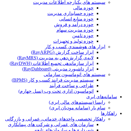
سیستم های یکپارچه اطلاعات مدیریت
حوزه مالی
حوزه حسابداری مدیریت
حوزه منابع انسانی
حوزه درآمد و فروش
حوزه مدیریت سهام
حوزه تامین
حوزه تولید و تجهیزات
ابزار های هوشمندی کسب و کار
ابزار ساخت گزارش (RayARPG)
لایه‌ی گزارش‌دهي به مديريت (RayMRS)
ابزار سازماندهی تجمیع اطلاعات (RayDWH)
ابزار داشبورد مدیریتی (RayDahboard)
سیستم های اتوماسیون سازمانی
سیستم مدیریت فرایند کسب و کار (BPMS)
طراحی و ساخت فرآیند
اتوماسیون اداری تحت وب (نسل چهارم)
سامانه‌های ابری
رایسا (سیستم‌های مالی ابری)
سام یار (سامانه مودیان ابری)
راهکارها
راهکار تخصصی واحدهای خدماتی، عمرانی و بازرگانی
سازمان های عمرانی و شرکت های پیمانکاری
شهرداری‌ها و سازمان‌های تابعه