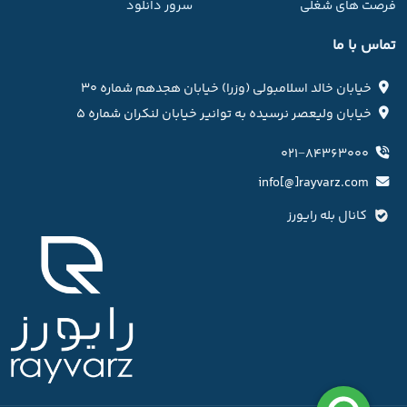
فرصت های شغلی
سرور دانلود
تماس با ما
خیابان خالد اسلامبولی (وزرا) خیابان هجدهم شماره ۳۰
خیابان ولیعصر نرسیده به توانیر خیابان لنکران شماره ۵
۰۲۱−۸۴۳۶۳۰۰۰
info[@]rayvarz.com
کانال بله رایورز