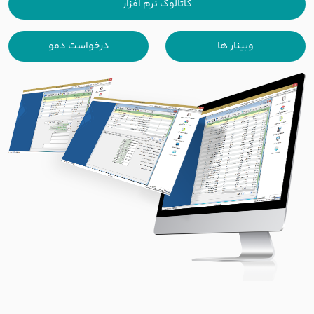
کاتالوگ نرم افزار
وبینار ها
درخواست دمو