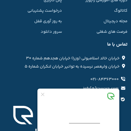
دوره های آموزشی رایورز
پنل کاربری
کاتالوگ
درخواست پشتیبانی
مجله دیجیتال
به روز آوری قفل
فرصت های شغلی
سرور دانلود
تماس با ما
خیابان خالد اسلامبولی (وزرا) خیابان هجدهم شماره ۳۰
خیابان ولیعصر نرسیده به توانیر خیابان لنکران شماره ۵
۰۲۱−۸۴۳۶۳۰۰۰
info[@]rayvarz.com
کانال بله رایورز