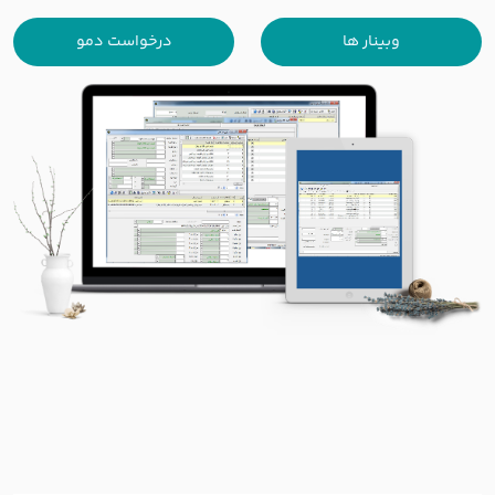
وبینار ها
درخواست دمو