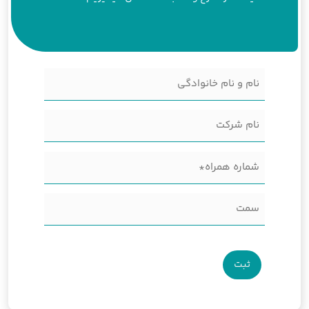
نام
و
نام
نام
شرکت
خانوادگی
شماره
(Required)
همراه
سمت
(Required)