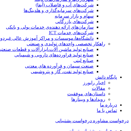
شرکت‌های آب و فاضلاب (آبفا)
شرکت‌های سرمایه‌گذاری و هلدینگ‌ها
سهام و بازار سرمایه
شرکت‌های بازرگانی
سازمان‌های ارائه دهنده‌ی خدمات پولی و بانکی
شرکت‌های خدمات ICT
دانشگاه‌ها،موسسات و مراکز آموزش عالی غیردول
راهکار تخصصی واحدهای تولیدی و صنعتی
صنایع توليد ماشين آلات،ابزارآلات و قطعات صنعتی
صنایع تولید فراورده‌های دارویی و شیمیایی
صنایع لبنی
صنعت سیمان و فرآورده های معدنی
صنایع تولید نفت، گاز و پتروشيمی
پایگاه دانش
اخبار رایورز
مقالات
داستان‌های موفقیت
رویدادها و وبینارها
درباره ما
تماس با ما
درخواست مشاوره
درخواست پشتیبانی
درخواست پشتیبانی تهران