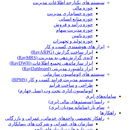
سیستم های یکپارچه اطلاعات مدیریت
حوزه مالی
حوزه حسابداری مدیریت
حوزه منابع انسانی
حوزه درآمد و فروش
حوزه مدیریت سهام
حوزه تامین
حوزه تولید و تجهیزات
ابزار های هوشمندی کسب و کار
ابزار ساخت گزارش (RayARPG)
لایه‌ی گزارش‌دهي به مديريت (RayMRS)
ابزار سازماندهی تجمیع اطلاعات (RayDWH)
ابزار داشبورد مدیریتی (RayDahboard)
سیستم های اتوماسیون سازمانی
سیستم مدیریت فرایند کسب و کار (BPMS)
طراحی و ساخت فرآیند
اتوماسیون اداری تحت وب (نسل چهارم)
سامانه‌های ابری
رایسا (سیستم‌های مالی ابری)
سام یار (سامانه مودیان ابری)
راهکارها
راهکار تخصصی واحدهای خدماتی، عمرانی و بازرگانی
سازمان های عمرانی و شرکت های پیمانکاری
شهرداری‌ها و سازمان‌های تابعه