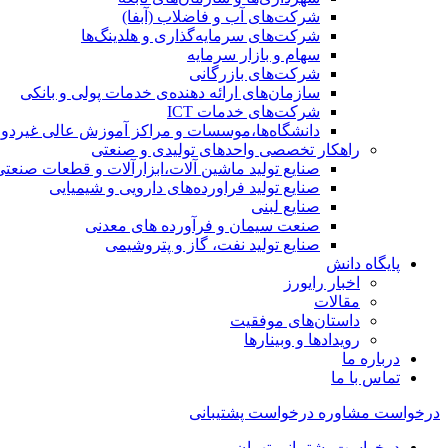
شرکت‌های آب و فاضلاب (آبفا)
شرکت‌های سرمایه‌گذاری و هلدینگ‌ها
سهام و بازار سرمایه
شرکت‌های بازرگانی
سازمان‌های ارائه دهنده‌ی خدمات پولی و بانکی
شرکت‌های خدمات ICT
دانشگاه‌ها،موسسات و مراکز آموزش عالی غیردول
راهکار تخصصی واحدهای تولیدی و صنعتی
صنایع توليد ماشين آلات،ابزارآلات و قطعات صنعتی
صنایع تولید فراورده‌های دارویی و شیمیایی
صنایع لبنی
صنعت سیمان و فرآورده های معدنی
صنایع تولید نفت، گاز و پتروشيمی
پایگاه دانش
اخبار رایورز
مقالات
داستان‌های موفقیت
رویدادها و وبینارها
درباره ما
تماس با ما
درخواست مشاوره
درخواست پشتیبانی
درخواست پشتیبانی تهران