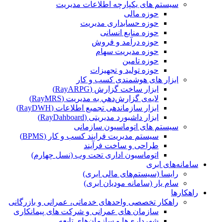
سیستم های یکپارچه اطلاعات مدیریت
حوزه مالی
حوزه حسابداری مدیریت
حوزه منابع انسانی
حوزه درآمد و فروش
حوزه مدیریت سهام
حوزه تامین
حوزه تولید و تجهیزات
ابزار های هوشمندی کسب و کار
ابزار ساخت گزارش (RayARPG)
لایه‌ی گزارش‌دهي به مديريت (RayMRS)
ابزار سازماندهی تجمیع اطلاعات (RayDWH)
ابزار داشبورد مدیریتی (RayDahboard)
سیستم های اتوماسیون سازمانی
سیستم مدیریت فرایند کسب و کار (BPMS)
طراحی و ساخت فرآیند
اتوماسیون اداری تحت وب (نسل چهارم)
سامانه‌های ابری
رایسا (سیستم‌های مالی ابری)
سام یار (سامانه مودیان ابری)
راهکارها
راهکار تخصصی واحدهای خدماتی، عمرانی و بازرگانی
سازمان های عمرانی و شرکت های پیمانکاری
شهرداری‌ها و سازمان‌های تابعه