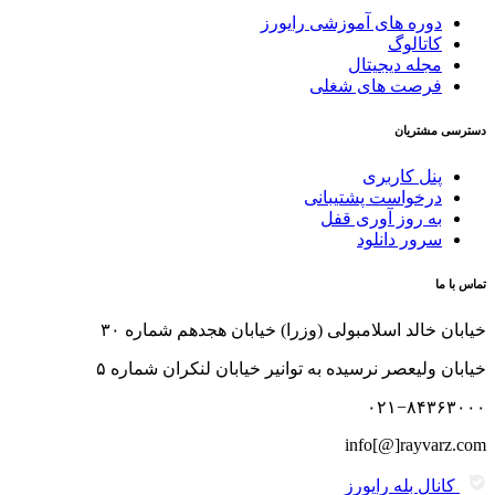
دوره های آموزشی رایورز
کاتالوگ
مجله دیجیتال
فرصت های شغلی
دسترسی مشتریان
پنل کاربری
درخواست پشتیبانی
به روز آوری قفل
سرور دانلود
تماس با ما
خیابان خالد اسلامبولی (وزرا) خیابان هجدهم شماره ۳۰
خیابان ولیعصر نرسیده به توانیر خیابان لنکران شماره ۵
۰۲۱−۸۴۳۶۳۰۰۰
info[@]rayvarz.com
کانال بله رایورز