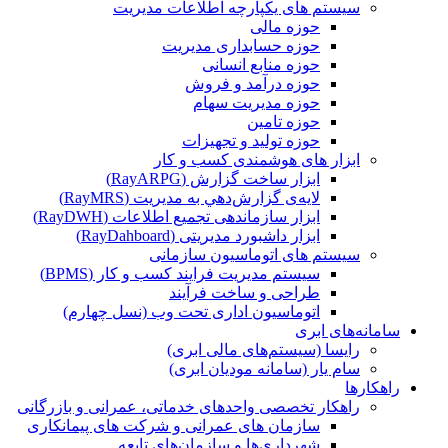
سیستم های یکپارچه اطلاعات مدیریت
حوزه مالی
حوزه حسابداری مدیریت
حوزه منابع انسانی
حوزه درآمد و فروش
حوزه مدیریت سهام
حوزه تامین
حوزه تولید و تجهیزات
ابزار های هوشمندی کسب و کار
ابزار ساخت گزارش (RayARPG)
لایه‌ی گزارش‌دهي به مديريت (RayMRS)
ابزار سازماندهی تجمیع اطلاعات (RayDWH)
ابزار داشبورد مدیریتی (RayDahboard)
سیستم های اتوماسیون سازمانی
سیستم مدیریت فرایند کسب و کار (BPMS)
طراحی و ساخت فرآیند
اتوماسیون اداری تحت وب (نسل چهارم)
سامانه‌های ابری
رایسا (سیستم‌های مالی ابری)
سام یار (سامانه مودیان ابری)
راهکارها
راهکار تخصصی واحدهای خدماتی، عمرانی و بازرگانی
سازمان های عمرانی و شرکت های پیمانکاری
شهرداری‌ها و سازمان‌های تابعه