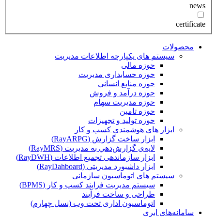
news
certificate
محصولات
سیستم های یکپارچه اطلاعات مدیریت
حوزه مالی
حوزه حسابداری مدیریت
حوزه منابع انسانی
حوزه درآمد و فروش
حوزه مدیریت سهام
حوزه تامین
حوزه تولید و تجهیزات
ابزار های هوشمندی کسب و کار
ابزار ساخت گزارش (RayARPG)
لایه‌ی گزارش‌دهي به مديريت (RayMRS)
ابزار سازماندهی تجمیع اطلاعات (RayDWH)
ابزار داشبورد مدیریتی (RayDahboard)
سیستم های اتوماسیون سازمانی
سیستم مدیریت فرایند کسب و کار (BPMS)
طراحی و ساخت فرآیند
اتوماسیون اداری تحت وب (نسل چهارم)
سامانه‌های ابری