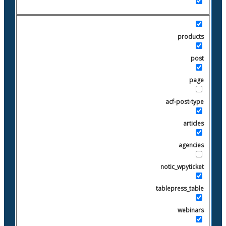
products
post
page
acf-post-type
articles
agencies
notic_wpyticket
tablepress_table
webinars