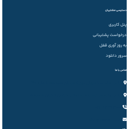
دسترسی مشتریان
پنل کاربری
درخواست پشتیبانی
به روز آوری قفل
سرور دانلود
تماس با ما
خیابان خالد اسلامبولی (وزرا) خیابان هجدهم شماره ۳۰
خیابان ولیعصر نرسیده به توانیر خیابان لنکران شماره ۵
۰۲۱−۸۴۳۶۳۰۰۰
info[@]rayvarz.com