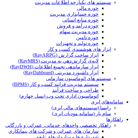
سیستم های یکپارچه اطلاعات مدیریت
حوزه مالی
حوزه حسابداری مدیریت
حوزه منابع انسانی
حوزه درآمد و فروش
حوزه مدیریت سهام
حوزه تامین
حوزه تولید و تجهیزات
ابزار های هوشمندی کسب و کار
ابزار ساخت گزارش (RayARPG)
لایه‌ی گزارش‌دهي به مديريت (RayMRS)
ابزار سازماندهی تجمیع اطلاعات (RayDWH)
ابزار داشبورد مدیریتی (RayDahboard)
سیستم های اتوماسیون سازمانی
سیستم مدیریت فرایند کسب و کار (BPMS)
طراحی و ساخت فرآیند
اتوماسیون اداری تحت وب (نسل چهارم)
سامانه‌های ابری
رایسا (سیستم‌های مالی ابری)
سام یار (سامانه مودیان ابری)
راهکارها
راهکار تخصصی واحدهای خدماتی، عمرانی و بازرگانی
سازمان های عمرانی و شرکت های پیمانکاری
شهرداری‌ها و سازمان‌های تابعه