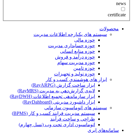
news
certificate
محصولات
سیستم های یکپارچه اطلاعات مدیریت
حوزه مالی
حوزه حسابداری مدیریت
حوزه منابع انسانی
حوزه درآمد و فروش
حوزه مدیریت سهام
حوزه تامین
حوزه تولید و تجهیزات
ابزار های هوشمندی کسب و کار
ابزار ساخت گزارش (RayARPG)
لایه‌ی گزارش‌دهي به مديريت (RayMRS)
ابزار سازماندهی تجمیع اطلاعات (RayDWH)
ابزار داشبورد مدیریتی (RayDahboard)
سیستم های اتوماسیون سازمانی
سیستم مدیریت فرایند کسب و کار (BPMS)
طراحی و ساخت فرآیند
اتوماسیون اداری تحت وب (نسل چهارم)
سامانه‌های ابری