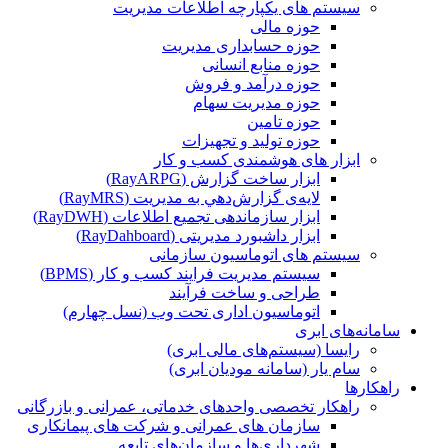
سیستم های یکپارچه اطلاعات مدیریت
حوزه مالی
حوزه حسابداری مدیریت
حوزه منابع انسانی
حوزه درآمد و فروش
حوزه مدیریت سهام
حوزه تامین
حوزه تولید و تجهیزات
ابزار های هوشمندی کسب و کار
ابزار ساخت گزارش (RayARPG)
لایه‌ی گزارش‌دهي به مديريت (RayMRS)
ابزار سازماندهی تجمیع اطلاعات (RayDWH)
ابزار داشبورد مدیریتی (RayDahboard)
سیستم های اتوماسیون سازمانی
سیستم مدیریت فرایند کسب و کار (BPMS)
طراحی و ساخت فرآیند
اتوماسیون اداری تحت وب (نسل چهارم)
سامانه‌های ابری
رایسا (سیستم‌های مالی ابری)
سام یار (سامانه مودیان ابری)
راهکارها
راهکار تخصصی واحدهای خدماتی، عمرانی و بازرگانی
سازمان های عمرانی و شرکت های پیمانکاری
شهرداری‌ها و سازمان‌های تابعه