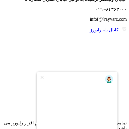
۰۲۱−۸۴۳۶۳۰۰۰
info[@]rayvarz.com
کانال بله رایورز
تمامی امتیاز سایت متعلق به شرکت مهندسی نرم افزار رایورز می
باشد.