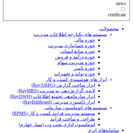
news
certificate
محصولات
سیستم های یکپارچه اطلاعات مدیریت
حوزه مالی
حوزه حسابداری مدیریت
حوزه منابع انسانی
حوزه درآمد و فروش
حوزه مدیریت سهام
حوزه تامین
حوزه تولید و تجهیزات
ابزار های هوشمندی کسب و کار
ابزار ساخت گزارش (RayARPG)
لایه‌ی گزارش‌دهي به مديريت (RayMRS)
ابزار سازماندهی تجمیع اطلاعات (RayDWH)
ابزار داشبورد مدیریتی (RayDahboard)
سیستم های اتوماسیون سازمانی
سیستم مدیریت فرایند کسب و کار (BPMS)
طراحی و ساخت فرآیند
اتوماسیون اداری تحت وب (نسل چهارم)
سامانه‌های ابری