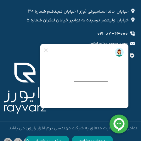
خیابان خالد اسلامبولی (وزرا) خیابان هجدهم شماره ۳۰
خیابان ولیعصر نرسیده به توانیر خیابان لنکران شماره ۵
۰۲۱−۸۴۳۶۳۰۰۰
info[@]rayvarz.com
کانال بله رایورز
تمامی امتیاز سایت متعلق به شرکت مهندسی نرم افزار رایورز می باشد.
درخواست مشاوره
درخواست پشتیبانی