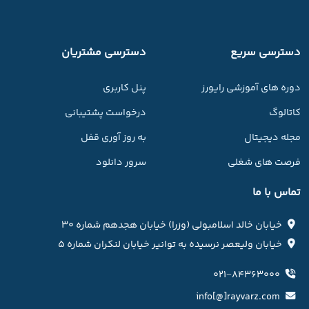
دسترسی سریع
دسترسی مشتریان
دوره های آموزشی رایورز
پنل کاربری
کاتالوگ
درخواست پشتیبانی
مجله دیجیتال
به روز آوری قفل
فرصت های شغلی
سرور دانلود
تماس با ما
خیابان خالد اسلامبولی (وزرا) خیابان هجدهم شماره ۳۰
خیابان ولیعصر نرسیده به توانیر خیابان لنکران شماره ۵
۰۲۱−۸۴۳۶۳۰۰۰
info[@]rayvarz.com