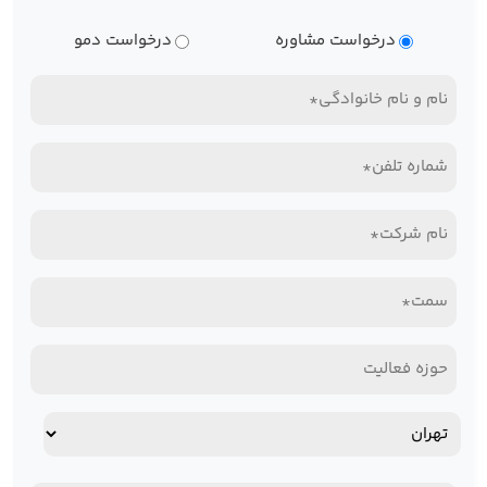
نوع
درخواست مشاوره
درخواست دمو
درخواست
نام
و
تلفن
نام
همراه*
خانوادگی
نام
(Required)
(Required)
شرکت*
سمت*
(Required)
(Required)
حوزه
فعالیت
آدرس
استان