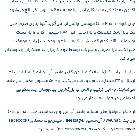
واتس‌اَپ توانسته 100 میلیون کاربر جدید را جذب کند، که با این حساب
اکنون تعداد کل مشترکان این برنامه به 400 میلیون نفر بالغ می‌شود.
جان کوم (Jan Koum) موسس واتس‌اَپ می‌گوید آنها بدون صرف حتی
یک دلار بابت تبلیغات یا بازاریابی، این 400 میلیون کاربر را به دست
آورده‌اند. آقای کوم که پیش‌تر کارمند یاهو بوده، دلیل این موفقیت
خیره‌کننده را معرفی واتس‌اَپ توسط خود کاربران به همکاران و دوستان
می‌داند.
بر اساس این گزارش، 400 میلیون کاربر واتس‌اَپ روزانه 16 میلیارد پیام
ارسال و 32 میلیارد پیام دریافت می‌کنند و 500 میلیون عکس نیز جابجا
می‌نمایند. به این ترتیب واتس‌اَپ بزرگ‌ترین پیام‌رسان چندسکویی
اجتماعی در جهان به شمار می‌رود.
از دیگر نرم‌افزارهای مشابه واتس‌اَپ می‌توان به اسنپ‌چت (Snapchat)،
وی‌چت (WeChat)، آی‌مسیج (iMessage)، فیس‌بوک مسنجر (Facebook
Messenger) و کیک مسنجر (Kik Messenger) اشاره کرد.