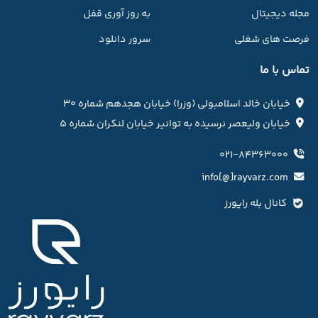
مجله دیجیتال
به روز آوری قفل
فرصت های شغلی
سرور دانلود
تماس با ما
خیابان خالد اسلامبولی (وزرا) خیابان هجدهم شماره ۳۰
خیابان ولیعصر نرسیده به توانیر خیابان لنکران شماره ۵
۰۲۱−۸۴۳۶۳۰۰۰
info[@]rayvarz.com
کانال بله رایورز