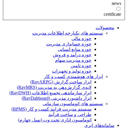
news
certificate
محصولات
سیستم های یکپارچه اطلاعات مدیریت
حوزه مالی
حوزه حسابداری مدیریت
حوزه منابع انسانی
حوزه درآمد و فروش
حوزه مدیریت سهام
حوزه تامین
حوزه تولید و تجهیزات
ابزار های هوشمندی کسب و کار
ابزار ساخت گزارش (RayARPG)
لایه‌ی گزارش‌دهي به مديريت (RayMRS)
ابزار سازماندهی تجمیع اطلاعات (RayDWH)
ابزار داشبورد مدیریتی (RayDahboard)
سیستم های اتوماسیون سازمانی
سیستم مدیریت فرایند کسب و کار (BPMS)
طراحی و ساخت فرآیند
اتوماسیون اداری تحت وب (نسل چهارم)
سامانه‌های ابری