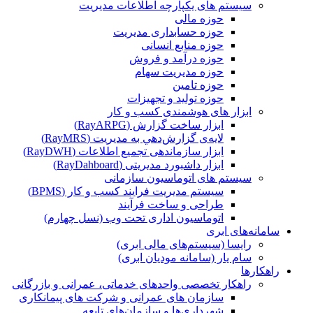
سیستم های یکپارچه اطلاعات مدیریت
حوزه مالی
حوزه حسابداری مدیریت
حوزه منابع انسانی
حوزه درآمد و فروش
حوزه مدیریت سهام
حوزه تامین
حوزه تولید و تجهیزات
ابزار های هوشمندی کسب و کار
ابزار ساخت گزارش (RayARPG)
لایه‌ی گزارش‌دهي به مديريت (RayMRS)
ابزار سازماندهی تجمیع اطلاعات (RayDWH)
ابزار داشبورد مدیریتی (RayDahboard)
سیستم های اتوماسیون سازمانی
سیستم مدیریت فرایند کسب و کار (BPMS)
طراحی و ساخت فرآیند
اتوماسیون اداری تحت وب (نسل چهارم)
سامانه‌های ابری
رایسا (سیستم‌های مالی ابری)
سام یار (سامانه مودیان ابری)
راهکارها
راهکار تخصصی واحدهای خدماتی، عمرانی و بازرگانی
سازمان های عمرانی و شرکت های پیمانکاری
شهرداری‌ها و سازمان‌های تابعه