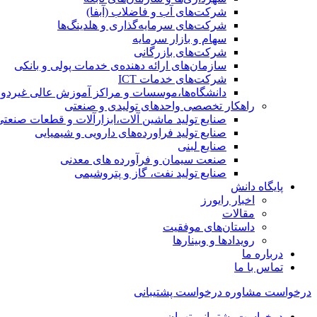
شرکت‌های آب و فاضلاب (آبفا)
شرکت‌های سرمایه‌گذاری و هلدینگ‌ها
سهام و بازار سرمایه
شرکت‌های بازرگانی
سازمان‌های ارائه دهنده‌ی خدمات پولی و بانکی
شرکت‌های خدمات ICT
دانشگاه‌ها،موسسات و مراکز آموزش عالی غیردول
راهکار تخصصی واحدهای تولیدی و صنعتی
صنایع توليد ماشين آلات،ابزارآلات و قطعات صنعتی
صنایع تولید فراورده‌های دارویی و شیمیایی
صنایع لبنی
صنعت سیمان و فرآورده های معدنی
صنایع تولید نفت، گاز و پتروشيمی
پایگاه دانش
اخبار رایورز
مقالات
داستان‌های موفقیت
رویدادها و وبینارها
درباره ما
تماس با ما
درخواست مشاوره
درخواست پشتیبانی
درخواست پشتیبانی تهران