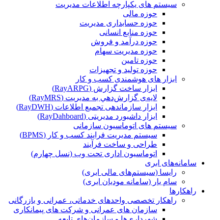
سیستم های یکپارچه اطلاعات مدیریت
حوزه مالی
حوزه حسابداری مدیریت
حوزه منابع انسانی
حوزه درآمد و فروش
حوزه مدیریت سهام
حوزه تامین
حوزه تولید و تجهیزات
ابزار های هوشمندی کسب و کار
ابزار ساخت گزارش (RayARPG)
لایه‌ی گزارش‌دهي به مديريت (RayMRS)
ابزار سازماندهی تجمیع اطلاعات (RayDWH)
ابزار داشبورد مدیریتی (RayDahboard)
سیستم های اتوماسیون سازمانی
سیستم مدیریت فرایند کسب و کار (BPMS)
طراحی و ساخت فرآیند
اتوماسیون اداری تحت وب (نسل چهارم)
سامانه‌های ابری
رایسا (سیستم‌های مالی ابری)
سام یار (سامانه مودیان ابری)
راهکارها
راهکار تخصصی واحدهای خدماتی، عمرانی و بازرگانی
سازمان های عمرانی و شرکت های پیمانکاری
شهرداری‌ها و سازمان‌های تابعه