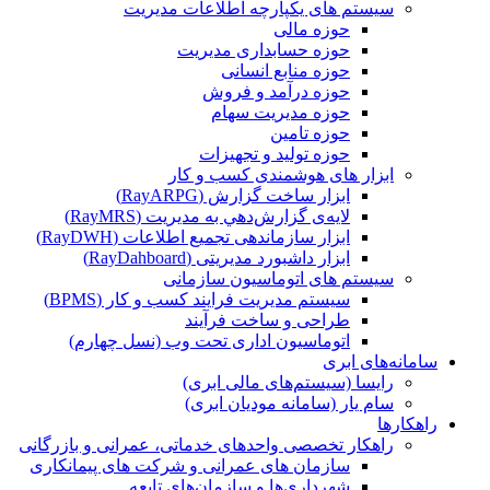
سیستم های یکپارچه اطلاعات مدیریت
حوزه مالی
حوزه حسابداری مدیریت
حوزه منابع انسانی
حوزه درآمد و فروش
حوزه مدیریت سهام
حوزه تامین
حوزه تولید و تجهیزات
ابزار های هوشمندی کسب و کار
ابزار ساخت گزارش (RayARPG)
لایه‌ی گزارش‌دهي به مديريت (RayMRS)
ابزار سازماندهی تجمیع اطلاعات (RayDWH)
ابزار داشبورد مدیریتی (RayDahboard)
سیستم های اتوماسیون سازمانی
سیستم مدیریت فرایند کسب و کار (BPMS)
طراحی و ساخت فرآیند
اتوماسیون اداری تحت وب (نسل چهارم)
سامانه‌های ابری
رایسا (سیستم‌های مالی ابری)
سام یار (سامانه مودیان ابری)
راهکارها
راهکار تخصصی واحدهای خدماتی، عمرانی و بازرگانی
سازمان های عمرانی و شرکت های پیمانکاری
شهرداری‌ها و سازمان‌های تابعه