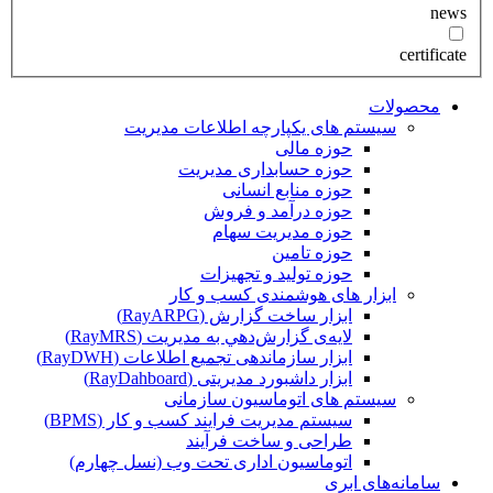
news
certificate
محصولات
سیستم های یکپارچه اطلاعات مدیریت
حوزه مالی
حوزه حسابداری مدیریت
حوزه منابع انسانی
حوزه درآمد و فروش
حوزه مدیریت سهام
حوزه تامین
حوزه تولید و تجهیزات
ابزار های هوشمندی کسب و کار
ابزار ساخت گزارش (RayARPG)
لایه‌ی گزارش‌دهي به مديريت (RayMRS)
ابزار سازماندهی تجمیع اطلاعات (RayDWH)
ابزار داشبورد مدیریتی (RayDahboard)
سیستم های اتوماسیون سازمانی
سیستم مدیریت فرایند کسب و کار (BPMS)
طراحی و ساخت فرآیند
اتوماسیون اداری تحت وب (نسل چهارم)
سامانه‌های ابری