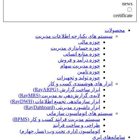
news
certificate
محصولات
سیستم های یکپارچه اطلاعات مدیریت
حوزه مالی
حوزه حسابداری مدیریت
حوزه منابع انسانی
حوزه درآمد و فروش
حوزه مدیریت سهام
حوزه تامین
حوزه تولید و تجهیزات
ابزار های هوشمندی کسب و کار
ابزار ساخت گزارش (RayARPG)
لایه‌ی گزارش‌دهي به مديريت (RayMRS)
ابزار سازماندهی تجمیع اطلاعات (RayDWH)
ابزار داشبورد مدیریتی (RayDahboard)
سیستم های اتوماسیون سازمانی
سیستم مدیریت فرایند کسب و کار (BPMS)
طراحی و ساخت فرآیند
اتوماسیون اداری تحت وب (نسل چهارم)
سامانه‌های ابری