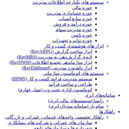
سیستم های یکپارچه اطلاعات مدیریت
حوزه مالی
حوزه حسابداری مدیریت
حوزه منابع انسانی
حوزه درآمد و فروش
حوزه مدیریت سهام
حوزه تامین
حوزه تولید و تجهیزات
ابزار های هوشمندی کسب و کار
ابزار ساخت گزارش (RayARPG)
لایه‌ی گزارش‌دهي به مديريت (RayMRS)
ابزار سازماندهی تجمیع اطلاعات (RayDWH)
ابزار داشبورد مدیریتی (RayDahboard)
سیستم های اتوماسیون سازمانی
سیستم مدیریت فرایند کسب و کار (BPMS)
طراحی و ساخت فرآیند
اتوماسیون اداری تحت وب (نسل چهارم)
سامانه‌های ابری
رایسا (سیستم‌های مالی ابری)
سام یار (سامانه مودیان ابری)
راهکارها
راهکار تخصصی واحدهای خدماتی، عمرانی و بازرگانی
سازمان های عمرانی و شرکت های پیمانکاری
شهرداری‌ها و سازمان‌های تابعه