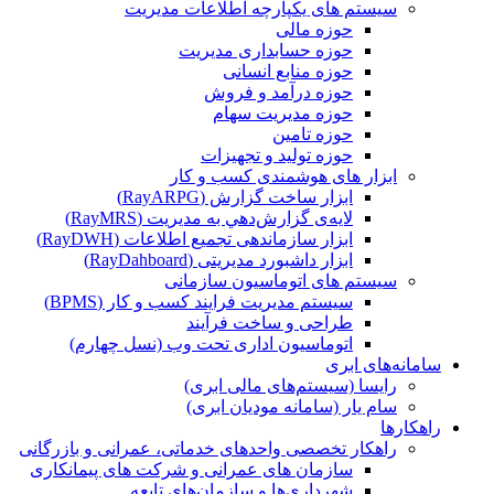
سیستم های یکپارچه اطلاعات مدیریت
حوزه مالی
حوزه حسابداری مدیریت
حوزه منابع انسانی
حوزه درآمد و فروش
حوزه مدیریت سهام
حوزه تامین
حوزه تولید و تجهیزات
ابزار های هوشمندی کسب و کار
ابزار ساخت گزارش (RayARPG)
لایه‌ی گزارش‌دهي به مديريت (RayMRS)
ابزار سازماندهی تجمیع اطلاعات (RayDWH)
ابزار داشبورد مدیریتی (RayDahboard)
سیستم های اتوماسیون سازمانی
سیستم مدیریت فرایند کسب و کار (BPMS)
طراحی و ساخت فرآیند
اتوماسیون اداری تحت وب (نسل چهارم)
سامانه‌های ابری
رایسا (سیستم‌های مالی ابری)
سام یار (سامانه مودیان ابری)
راهکارها
راهکار تخصصی واحدهای خدماتی، عمرانی و بازرگانی
سازمان های عمرانی و شرکت های پیمانکاری
شهرداری‌ها و سازمان‌های تابعه