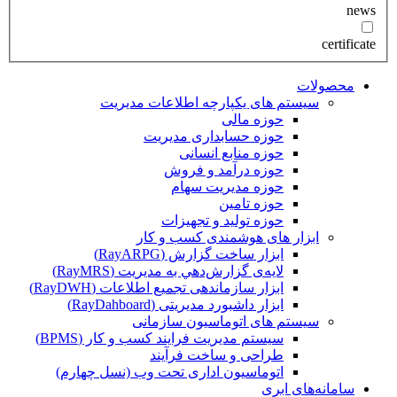
news
certificate
محصولات
سیستم های یکپارچه اطلاعات مدیریت
حوزه مالی
حوزه حسابداری مدیریت
حوزه منابع انسانی
حوزه درآمد و فروش
حوزه مدیریت سهام
حوزه تامین
حوزه تولید و تجهیزات
ابزار های هوشمندی کسب و کار
ابزار ساخت گزارش (RayARPG)
لایه‌ی گزارش‌دهي به مديريت (RayMRS)
ابزار سازماندهی تجمیع اطلاعات (RayDWH)
ابزار داشبورد مدیریتی (RayDahboard)
سیستم های اتوماسیون سازمانی
سیستم مدیریت فرایند کسب و کار (BPMS)
طراحی و ساخت فرآیند
اتوماسیون اداری تحت وب (نسل چهارم)
سامانه‌های ابری