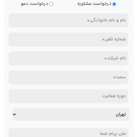
نوع
درخواست مشاوره
درخواست دمو
درخواست
نام
و
تلفن
نام
همراه*
خانوادگی
نام
(Required)
(Required)
شرکت*
سمت*
(Required)
(Required)
حوزه
فعالیت
آدرس
استان
پیام