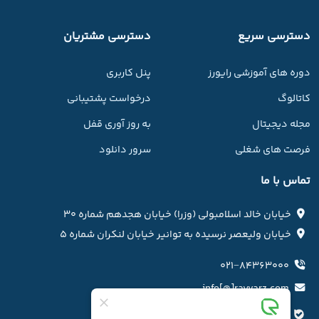
دسترسی سریع
دسترسی مشتریان
دوره های آموزشی رایورز
پنل کاربری
کاتالوگ
درخواست پشتیبانی
مجله دیجیتال
به روز آوری قفل
فرصت های شغلی
سرور دانلود
تماس با ما
خیابان خالد اسلامبولی (وزرا) خیابان هجدهم شماره ۳۰
خیابان ولیعصر نرسیده به توانیر خیابان لنکران شماره ۵
۰۲۱−۸۴۳۶۳۰۰۰
info[@]rayvarz.com
کانال بله رایورز