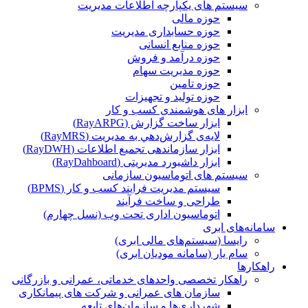
سیستم های یکپارچه اطلاعات مدیریت
حوزه مالی
حوزه حسابداری مدیریت
حوزه منابع انسانی
حوزه درآمد و فروش
حوزه مدیریت سهام
حوزه تامین
حوزه تولید و تجهیزات
ابزار های هوشمندی کسب و کار
ابزار ساخت گزارش (RayARPG)
لایه‌ی گزارش‌دهي به مديريت (RayMRS)
ابزار سازماندهی تجمیع اطلاعات (RayDWH)
ابزار داشبورد مدیریتی (RayDahboard)
سیستم های اتوماسیون سازمانی
سیستم مدیریت فرایند کسب و کار (BPMS)
طراحی و ساخت فرآیند
اتوماسیون اداری تحت وب (نسل چهارم)
سامانه‌های ابری
رایسا (سیستم‌های مالی ابری)
سام یار (سامانه مودیان ابری)
راهکارها
راهکار تخصصی واحدهای خدماتی، عمرانی و بازرگانی
سازمان های عمرانی و شرکت های پیمانکاری
شهرداری‌ها و سازمان‌های تابعه