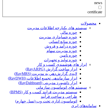
news
certificate
محصولات
سیستم های یکپارچه اطلاعات مدیریت
حوزه مالی
حوزه حسابداری مدیریت
حوزه منابع انسانی
حوزه درآمد و فروش
حوزه مدیریت سهام
حوزه تامین
حوزه تولید و تجهیزات
ابزار های هوشمندی کسب و کار
ابزار ساخت گزارش (RayARPG)
لایه‌ی گزارش‌دهي به مديريت (RayMRS)
ابزار سازماندهی تجمیع اطلاعات (RayDWH)
ابزار داشبورد مدیریتی (RayDahboard)
سیستم های اتوماسیون سازمانی
سیستم مدیریت فرایند کسب و کار (BPMS)
طراحی و ساخت فرآیند
اتوماسیون اداری تحت وب (نسل چهارم)
سامانه‌های ابری