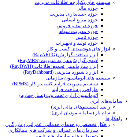
سیستم های یکپارچه اطلاعات مدیریت
حوزه مالی
حوزه حسابداری مدیریت
حوزه منابع انسانی
حوزه درآمد و فروش
حوزه مدیریت سهام
حوزه تامین
حوزه تولید و تجهیزات
ابزار های هوشمندی کسب و کار
ابزار ساخت گزارش (RayARPG)
لایه‌ی گزارش‌دهي به مديريت (RayMRS)
ابزار سازماندهی تجمیع اطلاعات (RayDWH)
ابزار داشبورد مدیریتی (RayDahboard)
سیستم های اتوماسیون سازمانی
سیستم مدیریت فرایند کسب و کار (BPMS)
طراحی و ساخت فرآیند
اتوماسیون اداری تحت وب (نسل چهارم)
سامانه‌های ابری
رایسا (سیستم‌های مالی ابری)
سام یار (سامانه مودیان ابری)
راهکارها
راهکار تخصصی واحدهای خدماتی، عمرانی و بازرگانی
سازمان های عمرانی و شرکت های پیمانکاری
شهرداری‌ها و سازمان‌های تابعه