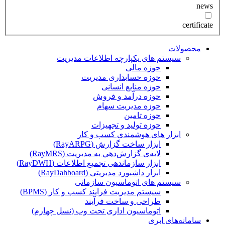
news
certificate
محصولات
سیستم های یکپارچه اطلاعات مدیریت
حوزه مالی
حوزه حسابداری مدیریت
حوزه منابع انسانی
حوزه درآمد و فروش
حوزه مدیریت سهام
حوزه تامین
حوزه تولید و تجهیزات
ابزار های هوشمندی کسب و کار
ابزار ساخت گزارش (RayARPG)
لایه‌ی گزارش‌دهي به مديريت (RayMRS)
ابزار سازماندهی تجمیع اطلاعات (RayDWH)
ابزار داشبورد مدیریتی (RayDahboard)
سیستم های اتوماسیون سازمانی
سیستم مدیریت فرایند کسب و کار (BPMS)
طراحی و ساخت فرآیند
اتوماسیون اداری تحت وب (نسل چهارم)
سامانه‌های ابری