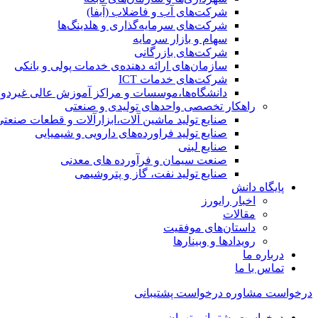
شرکت‌های آب و فاضلاب (آبفا)
شرکت‌های سرمایه‌گذاری و هلدینگ‌ها
سهام و بازار سرمایه
شرکت‌های بازرگانی
سازمان‌های ارائه دهنده‌ی خدمات پولی و بانکی
شرکت‌های خدمات ICT
دانشگاه‌ها،موسسات و مراکز آموزش عالی غیردول
راهکار تخصصی واحدهای تولیدی و صنعتی
صنایع توليد ماشين آلات،ابزارآلات و قطعات صنعتی
صنایع تولید فراورده‌های دارویی و شیمیایی
صنایع لبنی
صنعت سیمان و فرآورده های معدنی
صنایع تولید نفت، گاز و پتروشيمی
پایگاه دانش
اخبار رایورز
مقالات
داستان‌های موفقیت
رویدادها و وبینارها
درباره ما
تماس با ما
درخواست مشاوره
درخواست پشتیبانی
درخواست پشتیبانی تهران