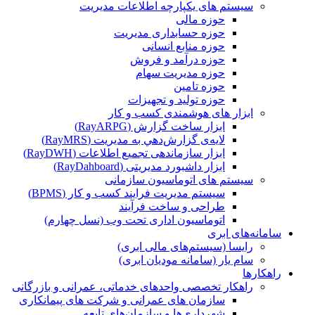
سیستم های یکپارچه اطلاعات مدیریت
حوزه مالی
حوزه حسابداری مدیریت
حوزه منابع انسانی
حوزه درآمد و فروش
حوزه مدیریت سهام
حوزه تامین
حوزه تولید و تجهیزات
ابزار های هوشمندی کسب و کار
ابزار ساخت گزارش (RayARPG)
لایه‌ی گزارش‌دهي به مديريت (RayMRS)
ابزار سازماندهی تجمیع اطلاعات (RayDWH)
ابزار داشبورد مدیریتی (RayDahboard)
سیستم های اتوماسیون سازمانی
سیستم مدیریت فرایند کسب و کار (BPMS)
طراحی و ساخت فرآیند
اتوماسیون اداری تحت وب (نسل چهارم)
سامانه‌های ابری
رایسا (سیستم‌های مالی ابری)
سام یار (سامانه مودیان ابری)
راهکارها
راهکار تخصصی واحدهای خدماتی، عمرانی و بازرگانی
سازمان های عمرانی و شرکت های پیمانکاری
شهرداری‌ها و سازمان‌های تابعه