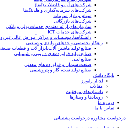
شرکت‌های آب و فاضلاب (آبفا)
شرکت‌های سرمایه‌گذاری و هلدینگ‌ها
سهام و بازار سرمایه
شرکت‌های بازرگانی
سازمان‌های ارائه دهنده‌ی خدمات پولی و بانکی
شرکت‌های خدمات ICT
دانشگاه‌ها،موسسات و مراکز آموزش عالی غیردول
راهکار تخصصی واحدهای تولیدی و صنعتی
صنایع توليد ماشين آلات،ابزارآلات و قطعات صنعتی
صنایع تولید فراورده‌های دارویی و شیمیایی
صنایع لبنی
صنعت سیمان و فرآورده های معدنی
صنایع تولید نفت، گاز و پتروشيمی
پایگاه دانش
اخبار رایورز
مقالات
داستان‌های موفقیت
رویدادها و وبینارها
درباره ما
تماس با ما
درخواست مشاوره
درخواست پشتیبانی
درخواست پشتیبانی تهران