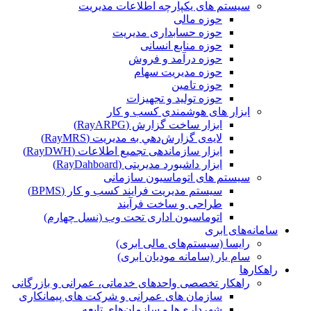
سیستم های یکپارچه اطلاعات مدیریت
حوزه مالی
حوزه حسابداری مدیریت
حوزه منابع انسانی
حوزه درآمد و فروش
حوزه مدیریت سهام
حوزه تامین
حوزه تولید و تجهیزات
ابزار های هوشمندی کسب و کار
ابزار ساخت گزارش (RayARPG)
لایه‌ی گزارش‌دهي به مديريت (RayMRS)
ابزار سازماندهی تجمیع اطلاعات (RayDWH)
ابزار داشبورد مدیریتی (RayDahboard)
سیستم های اتوماسیون سازمانی
سیستم مدیریت فرایند کسب و کار (BPMS)
طراحی و ساخت فرآیند
اتوماسیون اداری تحت وب (نسل چهارم)
سامانه‌های ابری
رایسا (سیستم‌های مالی ابری)
سام یار (سامانه مودیان ابری)
راهکارها
راهکار تخصصی واحدهای خدماتی، عمرانی و بازرگانی
سازمان های عمرانی و شرکت های پیمانکاری
شهرداری‌ها و سازمان‌های تابعه