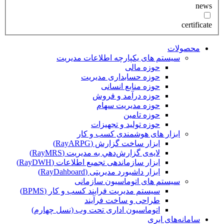
news
certificate
محصولات
سیستم های یکپارچه اطلاعات مدیریت
حوزه مالی
حوزه حسابداری مدیریت
حوزه منابع انسانی
حوزه درآمد و فروش
حوزه مدیریت سهام
حوزه تامین
حوزه تولید و تجهیزات
ابزار های هوشمندی کسب و کار
ابزار ساخت گزارش (RayARPG)
لایه‌ی گزارش‌دهي به مديريت (RayMRS)
ابزار سازماندهی تجمیع اطلاعات (RayDWH)
ابزار داشبورد مدیریتی (RayDahboard)
سیستم های اتوماسیون سازمانی
سیستم مدیریت فرایند کسب و کار (BPMS)
طراحی و ساخت فرآیند
اتوماسیون اداری تحت وب (نسل چهارم)
سامانه‌های ابری