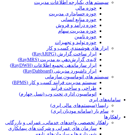
سیستم های یکپارچه اطلاعات مدیریت
حوزه مالی
حوزه حسابداری مدیریت
حوزه منابع انسانی
حوزه درآمد و فروش
حوزه مدیریت سهام
حوزه تامین
حوزه تولید و تجهیزات
ابزار های هوشمندی کسب و کار
ابزار ساخت گزارش (RayARPG)
لایه‌ی گزارش‌دهي به مديريت (RayMRS)
ابزار سازماندهی تجمیع اطلاعات (RayDWH)
ابزار داشبورد مدیریتی (RayDahboard)
سیستم های اتوماسیون سازمانی
سیستم مدیریت فرایند کسب و کار (BPMS)
طراحی و ساخت فرآیند
اتوماسیون اداری تحت وب (نسل چهارم)
سامانه‌های ابری
رایسا (سیستم‌های مالی ابری)
سام یار (سامانه مودیان ابری)
راهکارها
راهکار تخصصی واحدهای خدماتی، عمرانی و بازرگانی
سازمان های عمرانی و شرکت های پیمانکاری
شهرداری‌ها و سازمان‌های تابعه