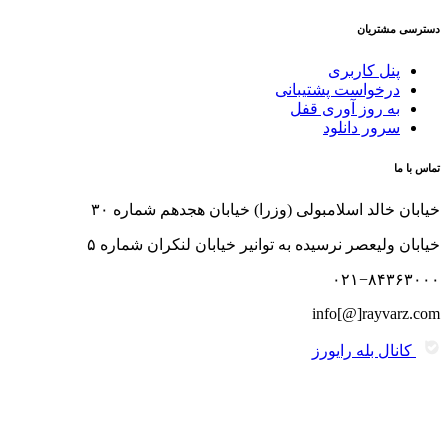
دسترسی مشتریان
پنل کاربری
درخواست پشتیبانی
به روز آوری قفل
سرور دانلود
تماس با ما
خیابان خالد اسلامبولی (وزرا) خیابان هجدهم شماره ۳۰
خیابان ولیعصر نرسیده به توانیر خیابان لنکران شماره ۵
۰۲۱−۸۴۳۶۳۰۰۰
info[@]rayvarz.com
کانال بله رایورز