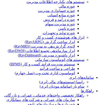
سیستم های یکپارچه اطلاعات مدیریت
حوزه مالی
حوزه حسابداری مدیریت
حوزه منابع انسانی
حوزه درآمد و فروش
حوزه مدیریت سهام
حوزه تامین
حوزه تولید و تجهیزات
ابزار های هوشمندی کسب و کار
ابزار ساخت گزارش (RayARPG)
لایه‌ی گزارش‌دهي به مديريت (RayMRS)
ابزار سازماندهی تجمیع اطلاعات (RayDWH)
ابزار داشبورد مدیریتی (RayDahboard)
سیستم های اتوماسیون سازمانی
سیستم مدیریت فرایند کسب و کار (BPMS)
طراحی و ساخت فرآیند
اتوماسیون اداری تحت وب (نسل چهارم)
سامانه‌های ابری
رایسا (سیستم‌های مالی ابری)
سام یار (سامانه مودیان ابری)
راهکارها
راهکار تخصصی واحدهای خدماتی، عمرانی و بازرگانی
سازمان های عمرانی و شرکت های پیمانکاری
شهرداری‌ها و سازمان‌های تابعه