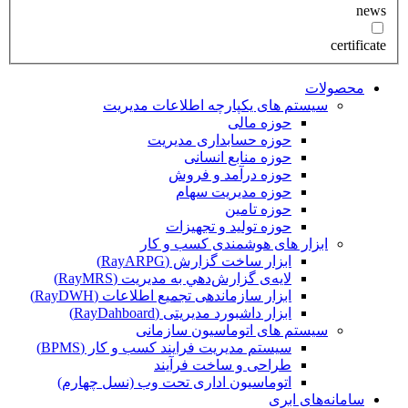
news
certificate
محصولات
سیستم های یکپارچه اطلاعات مدیریت
حوزه مالی
حوزه حسابداری مدیریت
حوزه منابع انسانی
حوزه درآمد و فروش
حوزه مدیریت سهام
حوزه تامین
حوزه تولید و تجهیزات
ابزار های هوشمندی کسب و کار
ابزار ساخت گزارش (RayARPG)
لایه‌ی گزارش‌دهي به مديريت (RayMRS)
ابزار سازماندهی تجمیع اطلاعات (RayDWH)
ابزار داشبورد مدیریتی (RayDahboard)
سیستم های اتوماسیون سازمانی
سیستم مدیریت فرایند کسب و کار (BPMS)
طراحی و ساخت فرآیند
اتوماسیون اداری تحت وب (نسل چهارم)
سامانه‌های ابری