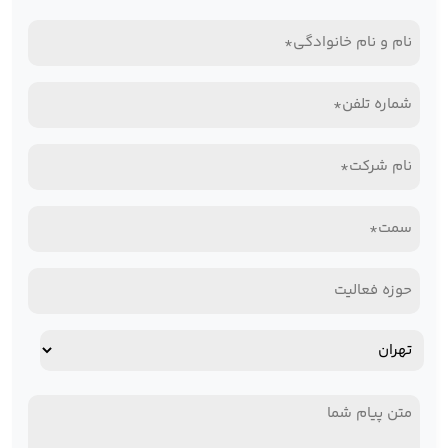
درخواست
نام
و
تلفن
نام
همراه*
خانوادگی
نام
(Required)
(Required)
شرکت*
سمت*
(Required)
(Required)
حوزه
فعالیت
آدرس
استان
پیام