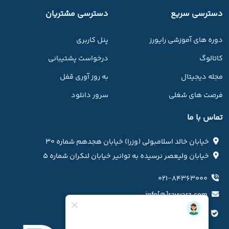
دسترسی سریع
دسترسی مشتریان
دوره های آموزشی رایورز
پنل کاربری
کاتالوگ
درخواست پشتیبانی
مجله دیجیتال
به روز آوری قفل
فرصت های شغلی
سرور دانلود
تماس با ما
خیابان خالد اسلامبولی (وزرا) خیابان هجدهم شماره ۳۰
خیابان ولیعصر نرسیده به توانیر خیابان لنکران شماره ۵
۰۲۱−۸۴۳۶۳۰۰۰
info[@]rayvarz.com
کانال بله رایورز