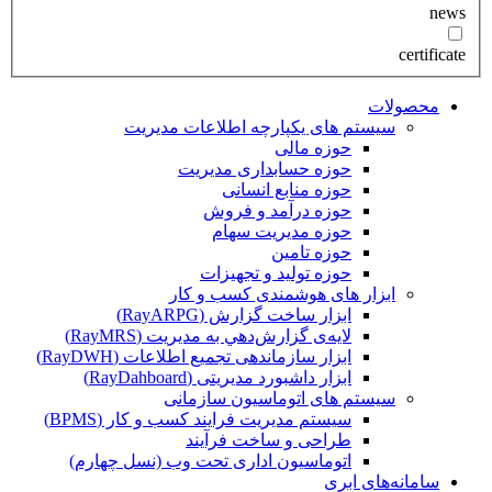
news
certificate
محصولات
سیستم های یکپارچه اطلاعات مدیریت
حوزه مالی
حوزه حسابداری مدیریت
حوزه منابع انسانی
حوزه درآمد و فروش
حوزه مدیریت سهام
حوزه تامین
حوزه تولید و تجهیزات
ابزار های هوشمندی کسب و کار
ابزار ساخت گزارش (RayARPG)
لایه‌ی گزارش‌دهي به مديريت (RayMRS)
ابزار سازماندهی تجمیع اطلاعات (RayDWH)
ابزار داشبورد مدیریتی (RayDahboard)
سیستم های اتوماسیون سازمانی
سیستم مدیریت فرایند کسب و کار (BPMS)
طراحی و ساخت فرآیند
اتوماسیون اداری تحت وب (نسل چهارم)
سامانه‌های ابری