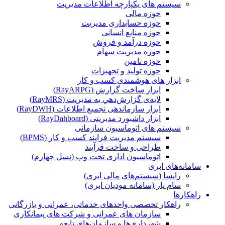
سیستم های یکپارچه اطلاعات مدیریت
حوزه مالی
حوزه حسابداری مدیریت
حوزه منابع انسانی
حوزه درآمد و فروش
حوزه مدیریت سهام
حوزه تامین
حوزه تولید و تجهیزات
ابزار های هوشمندی کسب و کار
ابزار ساخت گزارش (RayARPG)
لایه‌ی گزارش‌دهي به مديريت (RayMRS)
ابزار سازماندهی تجمیع اطلاعات (RayDWH)
ابزار داشبورد مدیریتی (RayDahboard)
سیستم های اتوماسیون سازمانی
سیستم مدیریت فرایند کسب و کار (BPMS)
طراحی و ساخت فرآیند
اتوماسیون اداری تحت وب (نسل چهارم)
سامانه‌های ابری
رایسا (سیستم‌های مالی ابری)
سام یار (سامانه مودیان ابری)
راهکارها
راهکار تخصصی واحدهای خدماتی، عمرانی و بازرگانی
سازمان های عمرانی و شرکت های پیمانکاری
شهرداری‌ها و سازمان‌های تابعه