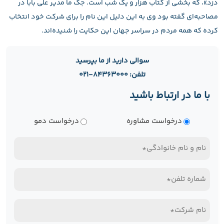
دزد»، که بخشی از کتاب هزار و یک شب است. جک ما مدیر علی بابا در
مصاحبه‌ای گفته بود وی به این دلیل این نام را برای شرکت خود انتخاب
کرده که همه مردم در سراسر جهان این حکایت را شنیده‌اند.
سوالی دارید از ما بپرسید
تلفن: ۸۴۳۶۳۰۰۰-۰۲۱
با ما در ارتباط باشید
نوع
درخواست مشاوره
درخواست دمو
درخواست
نام
و
تلفن
نام
همراه*
خانوادگی
نام
(Required)
(Required)
شرکت*