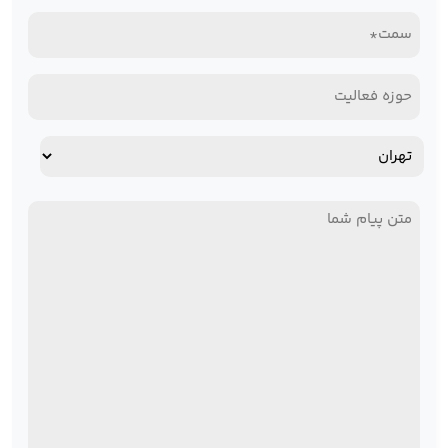
سمت*
(Required)
(Required)
حوزه
فعالیت
آدرس
استان
پیام