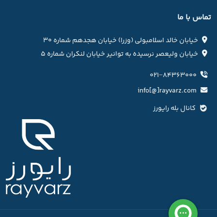
تماس با ما
خیابان خالد اسلامبولی (وزرا) خیابان هجدهم شماره ۳۰
خیابان ولیعصر نرسیده به توانیر خیابان لنکران شماره ۵
۰۲۱−۸۴۳۶۳۰۰۰
info[@]rayvarz.com
کانال بله رایورز