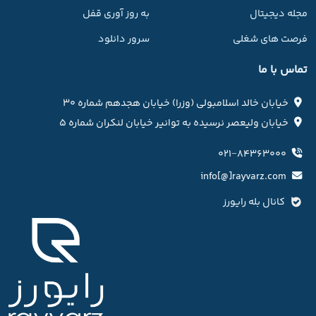
مجله دیجیتال
به روز آوری قفل
فرصت های شغلی
سرور دانلود
تماس با ما
خیابان خالد اسلامبولی (وزرا) خیابان هجدهم شماره ۳۰
خیابان ولیعصر نرسیده به توانیر خیابان لنکران شماره ۵
۰۲۱−۸۴۳۶۳۰۰۰
info[@]rayvarz.com
کانال بله رایورز