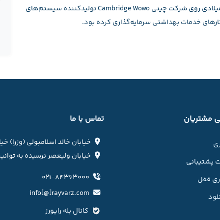
لازم به ذکر است که شرکت Qualcomm اوایل سال جاری میلادی روی شرکت چینی Cambridge Wowo تولیدکننده سیستم‌های
 مشتریان
تماس با ما
خیابان خالد اسلامبولی (وزرا) خی
ری
خیابان ولیعصر نرسیده به توانیر 
 پشتیبانی
۰۲۱−۸۴۳۶۳۰۰۰
وری قفل
info[@]rayvarz.com
لود
کانال بله رایورز