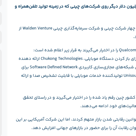
و
ت Qualcomm اعلام کرد که قصد دارد ۴۰ میلیون دلار دیگر روی شرکت‌های چینی که در زمینه تولید تلفن‌همراه و
ن
ن
ش
خ
به نقل از زد دی نت، این سرمایه‌گذاری در چهار شرکت چینی و شرکت سرمایه‌گذاری چینی Walden Venture از
ح
.
ف
نام چهار شرکت چینی که ۴۰ میلیون دلار سرمایه‌گذاری Qualcomm را در اختیار می‌گیرند به قرار زیر اعلام شده است:
پ
۷Invensun ارائه دهنده راهکارهای تشخیص چشم کاربر برای باز کردن دستگاه موبایلی، Chukong Technologies ارائه دهنده
پلتفورم سرگرمی موبایلی، inPlug تولیدکننده نرم‌افزارهای شبکه‌های مجازی‌سازی کاربردی Software Defined Network برای
استفاده در دستگاه‌های الکترونیکی خانگی، و شرکت Unisound تولیدکننده خدمات موبایلی با قابلیت تشخیص صدا و ارائه
کت‌ها از طریق بازوی سرمایه‌گذاری Qualcomm در کشور چین رقم یاد شده را در اختیار می‌گیرند و در راستای تحقق
عالیت‌های خود ادامه می‌دهند.
Qualcom را به عدم رعایت قوانین رقابتی شدن بازار متهم کردند، اما این شرکت آمریکایی بر این
ان رقابت آن را برای حضور در بازارهای جهانی افزایش دهد.