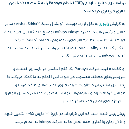
برنامه‌ریزی منابع سازمانی(ERP) با نام Panaya را به قیمت ۲۰۰ میلیون
دلاری خریداری کرده است.
به گزارش
رایورز
به نقل از زد.دی.نت، “ویشال سیکا”(Vishal Sikka) مدیر
عامل و رئیس هیئت مدیره Infosys Infosys توضیح داد که این خرید باعث
خواهد شد تا سیستم‌ نرم‌افزاهای-به‌عنوان-خدمات(SaaS) شرکت
مذکور که با نام CloudQuality شناخته می‌شود، در خط تولید محصولات
کنونی Infosys مورد استفاده قرار گیرد.
او گفت: «خرید شرکت Panaya یک گام اساسی در بازسازی خدمات و
سرویس‌های مختلف محسوب می‌شود. این اقدام به ما کمک می‌کند تا
پتانسیل مشتریان ما تقویت شود، جلوی عملیات‌های طاقت‌فرسا و
طولانی گرفته شود و سازمان‌ها بتوانند به صورت عمده بر مسایل مهم و
استراتژی‌های اصلی خود تمرکز کنند.»
پیش‌بینی شده است که این قرارداد در تاریخ ۳۱ مارس ۲۰۱۵ تکمیل شود
و تا آن زمان واگذاری همه بخش‌ها به شرکت Infosys به اتمام برسد.