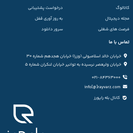
کاتالوگ
درخواست پشتیبانی
مجله دیجیتال
به روز آوری قفل
فرصت های شغلی
سرور دانلود
تماس با ما
خیابان خالد اسلامبولی (وزرا) خیابان هجدهم شماره ۳۰
خیابان ولیعصر نرسیده به توانیر خیابان لنکران شماره ۵
۰۲۱−۸۴۳۶۳۰۰۰
info[@]rayvarz.com
کانال بله رایورز