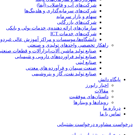
شرکت‌های آب و فاضلاب (آبفا)
شرکت‌های سرمایه‌گذاری و هلدینگ‌ها
سهام و بازار سرمایه
شرکت‌های بازرگانی
سازمان‌های ارائه دهنده‌ی خدمات پولی و بانکی
شرکت‌های خدمات ICT
دانشگاه‌ها،موسسات و مراکز آموزش عالی غیردول
راهکار تخصصی واحدهای تولیدی و صنعتی
صنایع توليد ماشين آلات،ابزارآلات و قطعات صنعتی
صنایع تولید فراورده‌های دارویی و شیمیایی
صنایع لبنی
صنعت سیمان و فرآورده های معدنی
صنایع تولید نفت، گاز و پتروشيمی
پایگاه دانش
اخبار رایورز
مقالات
داستان‌های موفقیت
رویدادها و وبینارها
درباره ما
تماس با ما
درخواست مشاوره
درخواست پشتیبانی
درخواست پشتیبانی تهران