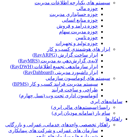
سیستم های یکپارچه اطلاعات مدیریت
حوزه مالی
حوزه حسابداری مدیریت
حوزه منابع انسانی
حوزه درآمد و فروش
حوزه مدیریت سهام
حوزه تامین
حوزه تولید و تجهیزات
ابزار های هوشمندی کسب و کار
ابزار ساخت گزارش (RayARPG)
لایه‌ی گزارش‌دهي به مديريت (RayMRS)
ابزار سازماندهی تجمیع اطلاعات (RayDWH)
ابزار داشبورد مدیریتی (RayDahboard)
سیستم های اتوماسیون سازمانی
سیستم مدیریت فرایند کسب و کار (BPMS)
طراحی و ساخت فرآیند
اتوماسیون اداری تحت وب (نسل چهارم)
سامانه‌های ابری
رایسا (سیستم‌های مالی ابری)
سام یار (سامانه مودیان ابری)
راهکارها
راهکار تخصصی واحدهای خدماتی، عمرانی و بازرگانی
سازمان های عمرانی و شرکت های پیمانکاری
شهرداری‌ها و سازمان‌های تابعه