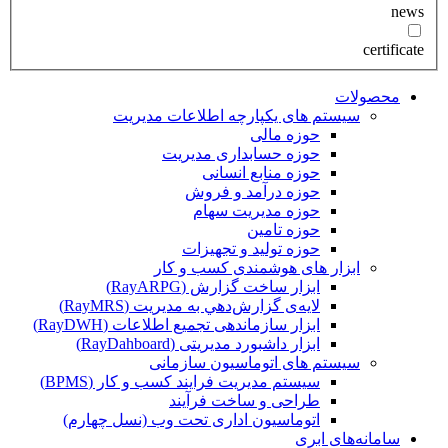
news
certificate
محصولات
سیستم های یکپارچه اطلاعات مدیریت
حوزه مالی
حوزه حسابداری مدیریت
حوزه منابع انسانی
حوزه درآمد و فروش
حوزه مدیریت سهام
حوزه تامین
حوزه تولید و تجهیزات
ابزار های هوشمندی کسب و کار
ابزار ساخت گزارش (RayARPG)
لایه‌ی گزارش‌دهي به مديريت (RayMRS)
ابزار سازماندهی تجمیع اطلاعات (RayDWH)
ابزار داشبورد مدیریتی (RayDahboard)
سیستم های اتوماسیون سازمانی
سیستم مدیریت فرایند کسب و کار (BPMS)
طراحی و ساخت فرآیند
اتوماسیون اداری تحت وب (نسل چهارم)
سامانه‌های ابری