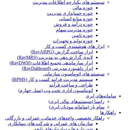
سیستم های یکپارچه اطلاعات مدیریت
حوزه مالی
حوزه حسابداری مدیریت
حوزه منابع انسانی
حوزه درآمد و فروش
حوزه مدیریت سهام
حوزه تامین
حوزه تولید و تجهیزات
ابزار های هوشمندی کسب و کار
ابزار ساخت گزارش (RayARPG)
لایه‌ی گزارش‌دهي به مديريت (RayMRS)
ابزار سازماندهی تجمیع اطلاعات (RayDWH)
ابزار داشبورد مدیریتی (RayDahboard)
سیستم های اتوماسیون سازمانی
سیستم مدیریت فرایند کسب و کار (BPMS)
طراحی و ساخت فرآیند
اتوماسیون اداری تحت وب (نسل چهارم)
سامانه‌های ابری
رایسا (سیستم‌های مالی ابری)
سام یار (سامانه مودیان ابری)
راهکارها
راهکار تخصصی واحدهای خدماتی، عمرانی و بازرگانی
سازمان های عمرانی و شرکت های پیمانکاری
شهرداری‌ها و سازمان‌های تابعه