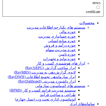
news
certificate
محصولات
سیستم های یکپارچه اطلاعات مدیریت
حوزه مالی
حوزه حسابداری مدیریت
حوزه منابع انسانی
حوزه درآمد و فروش
حوزه مدیریت سهام
حوزه تامین
حوزه تولید و تجهیزات
ابزار های هوشمندی کسب و کار
ابزار ساخت گزارش (RayARPG)
لایه‌ی گزارش‌دهي به مديريت (RayMRS)
ابزار سازماندهی تجمیع اطلاعات (RayDWH)
ابزار داشبورد مدیریتی (RayDahboard)
سیستم های اتوماسیون سازمانی
سیستم مدیریت فرایند کسب و کار (BPMS)
طراحی و ساخت فرآیند
اتوماسیون اداری تحت وب (نسل چهارم)
سامانه‌های ابری