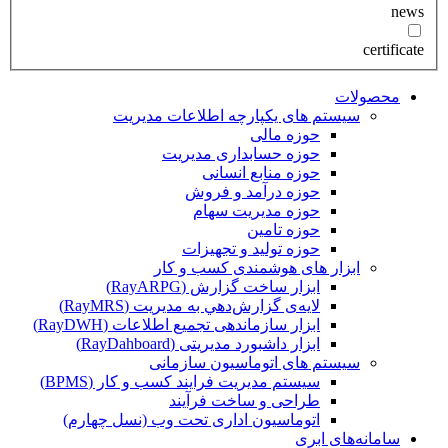
news
certificate
محصولات
سیستم های یکپارچه اطلاعات مدیریت
حوزه مالی
حوزه حسابداری مدیریت
حوزه منابع انسانی
حوزه درآمد و فروش
حوزه مدیریت سهام
حوزه تامین
حوزه تولید و تجهیزات
ابزار های هوشمندی کسب و کار
ابزار ساخت گزارش (RayARPG)
لایه‌ی گزارش‌دهي به مديريت (RayMRS)
ابزار سازماندهی تجمیع اطلاعات (RayDWH)
ابزار داشبورد مدیریتی (RayDahboard)
سیستم های اتوماسیون سازمانی
سیستم مدیریت فرایند کسب و کار (BPMS)
طراحی و ساخت فرآیند
اتوماسیون اداری تحت وب (نسل چهارم)
سامانه‌های ابری