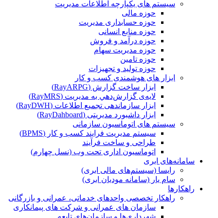
سیستم های یکپارچه اطلاعات مدیریت
حوزه مالی
حوزه حسابداری مدیریت
حوزه منابع انسانی
حوزه درآمد و فروش
حوزه مدیریت سهام
حوزه تامین
حوزه تولید و تجهیزات
ابزار های هوشمندی کسب و کار
ابزار ساخت گزارش (RayARPG)
لایه‌ی گزارش‌دهي به مديريت (RayMRS)
ابزار سازماندهی تجمیع اطلاعات (RayDWH)
ابزار داشبورد مدیریتی (RayDahboard)
سیستم های اتوماسیون سازمانی
سیستم مدیریت فرایند کسب و کار (BPMS)
طراحی و ساخت فرآیند
اتوماسیون اداری تحت وب (نسل چهارم)
سامانه‌های ابری
رایسا (سیستم‌های مالی ابری)
سام یار (سامانه مودیان ابری)
راهکارها
راهکار تخصصی واحدهای خدماتی، عمرانی و بازرگانی
سازمان های عمرانی و شرکت های پیمانکاری
شهرداری‌ها و سازمان‌های تابعه